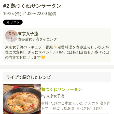
#2 鶏つくねサンラータン
10/25 (金) 21:00〜22:00 配信
東京女子流
表参道女子流ダイニング
東京女子流のレギュラー番組✨定番料理を表参道らしい映え料
理に大変身🍽️さらにスペシャルTIMEには特別企画も♬盛り沢山
の内容でお届けします💛
ライブで紹介したレシピ
鶏つくねサンラータン
by 東京女子流
材料:
たけのこ水煮
しいたけ
えのき
溶き卵
トマト
絹ごし豆腐
酢
青ねぎ(小口切り)
【鶏つくね】
鶏ひき肉
卵
酒
片栗粉
しょう