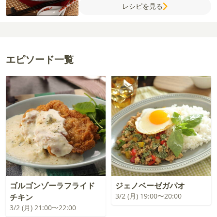
レシピを見る
が(すりおろし)
塩
【A】
中華だしの素
水
【B】
酒
しょうゆ
【水溶き片栗粉】
片栗
粉
水
ラー油
エピソード一覧
ゴルゴンゾーラフライド
ジェノベーゼガパオ
3/2 (月) 19:00〜20:00
チキン
3/2 (月) 21:00〜22:00