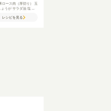
豚ロース肉（厚切り）
玉
しょうが
サラダ油
塩
粗
黒こしょう
【A】
はちみ
レシピを見る
ワイン
しょうゆ
【ディア
ソース】
玉ねぎ
パセリ
白
ン
にんにく（すりおろ
コンソメ
黒こしょう