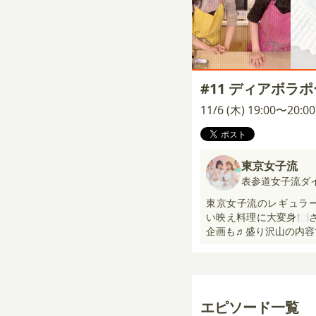
#11 ディアボラホ
11/6 (木) 19:00〜20:
東京女子流
表参道女子流ダ
東京女子流のレギュラ
い映え料理に大変身🍽️
企画も♬盛り沢山の内容
エピソード一覧