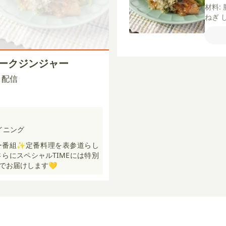
材料:
ねぎ
びき
つ
白
ボラ
ワイ
゚ークジンジャー
し）
00 配信
イニング
ー番組✨定番料理を表参道らし
さらにスペシャルTIMEには特別
でお届けします💛