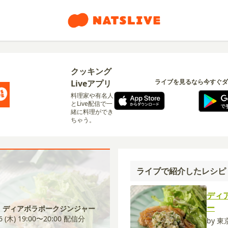
クッキング
ライブを見るなら今すぐダ
Liveアプリ
料理家や有名人
とLive配信で一
緒に料理ができ
ちゃう。
ライブで紹介したレシピ
ディ
ー
1 ディアボラポークジンジャー
6 (木) 19:00〜20:00
配信分
by 