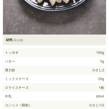
材料
(2人分)
トッポギ
100g
バター
5g
薄力粉
小さじ2
ミックスチーズ
20g
スライスチーズ
1枚
牛乳
60ml
コンソメ（顆粒）
小さじ1/2