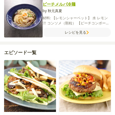
ピーチメルバ冷麺
by 秋元真夏
材料:
【レモンシャーベット】
水
レモン
汁
コンソメ（顆粒）
【ピーチコンポー
ト】
もも
白ワイン
はちみつ
レモン汁
鶏
レシピを見る
ささみ
コンソメ（顆粒）
【A】
白ワイン
コンソメ（顆粒）
砂糖
きゅうり
冷麺
ゆ
で卵
塩
【B】
水
鶏がらスープの素
しょ
うゆ
砂糖
酢
エピソード一覧