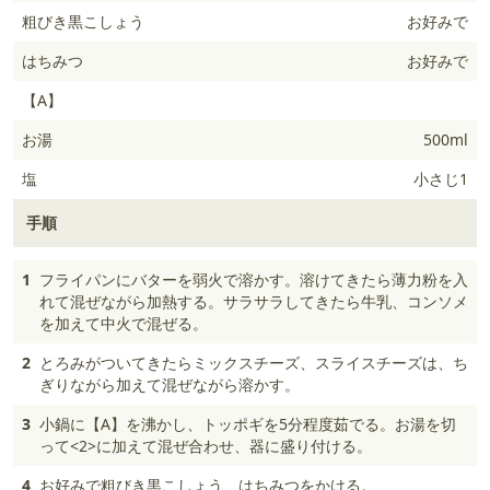
粗びき黒こしょう
お好みで
はちみつ
お好みで
【A】
お湯
500ml
塩
小さじ1
手順
1
フライパンにバターを弱火で溶かす。溶けてきたら薄力粉を入
れて混ぜながら加熱する。サラサラしてきたら牛乳、コンソメ
を加えて中火で混ぜる。
2
とろみがついてきたらミックスチーズ、スライスチーズは、ち
ぎりながら加えて混ぜながら溶かす。
3
小鍋に【A】を沸かし、トッポギを5分程度茹でる。お湯を切
って<2>に加えて混ぜ合わせ、器に盛り付ける。
4
お好みで粗びき黒こしょう、はちみつをかける。