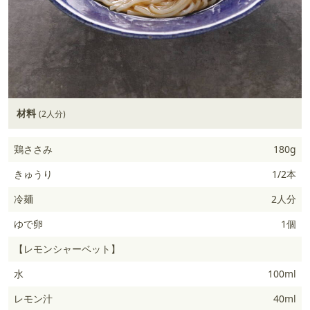
材料
(2人分)
鶏ささみ
180g
きゅうり
1/2本
冷麺
2人分
ゆで卵
1個
【レモンシャーベット】
水
100ml
レモン汁
40ml