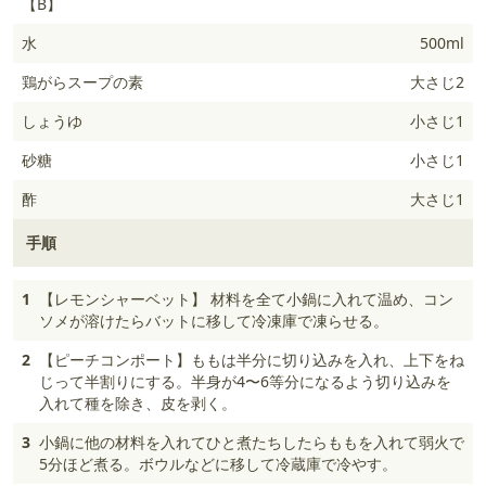
【B】
水
500ml
鶏がらスープの素
大さじ2
しょうゆ
小さじ1
砂糖
小さじ1
酢
大さじ1
手順
1
【レモンシャーベット】 材料を全て小鍋に入れて温め、コン
ソメが溶けたらバットに移して冷凍庫で凍らせる。
2
【ピーチコンポート】ももは半分に切り込みを入れ、上下をね
じって半割りにする。半身が4〜6等分になるよう切り込みを
入れて種を除き、皮を剥く。
3
小鍋に他の材料を入れてひと煮たちしたらももを入れて弱火で
5分ほど煮る。ボウルなどに移して冷蔵庫で冷やす。