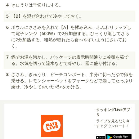
4
きゅうりは千切りにする。
5
【B】を混ぜ合わせて冷やしておく。
6
ボウルにささみを入れて【A】を揉み込み、ふんわりラップし
て電子レンジ（600W）で2分加熱する。ひっくり返してさら
に2分加熱する。粗熱が取れたら食べやすいようにさいてお
く。
7
鍋でお湯を沸かし、パッケージの表示時間通りに冷麺を茹で
る。水気を切って流水などで冷やし、器に盛り付ける。
8
ささみ、きゅうり、ピーチコンポート、半分に切ったゆで卵を
乗せる。レモンシャーベットをフォークなどで崩してたっぷり
乗せ、冷やしておいた<5>をかける。
クッキングLiveアプ
リ
ライブを見るなら今
すぐダウンロード！