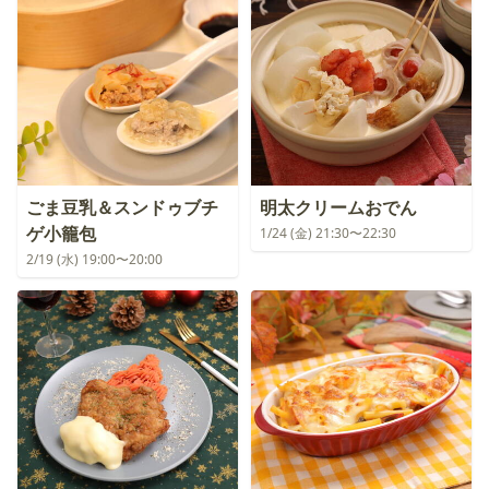
ごま豆乳＆スンドゥブチ
明太クリームおでん
ゲ小籠包
1/24 (金) 21:30〜22:30
2/19 (水) 19:00〜20:00