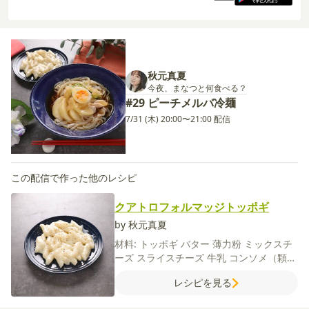
秋元真夏
今夜、まなつと何食べる？
#29 ピーチメルバ冷麺
7/31 (木) 20:00〜21:00 配信
この配信で作った他のレシピ
クアトロフォルマッジトッポギ
by 秋元真夏
材料:
トッポギ
バター
薄力粉
ミックスチ
ーズ
スライスチーズ
牛乳
コンソメ（顆
粒）
粗びき黒こしょう
はちみつ
【A】
お
レシピを見る
湯
塩