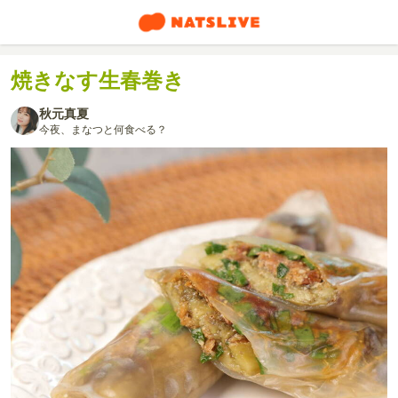
焼きなす生春巻き
秋元真夏
今夜、まなつと何食べる？