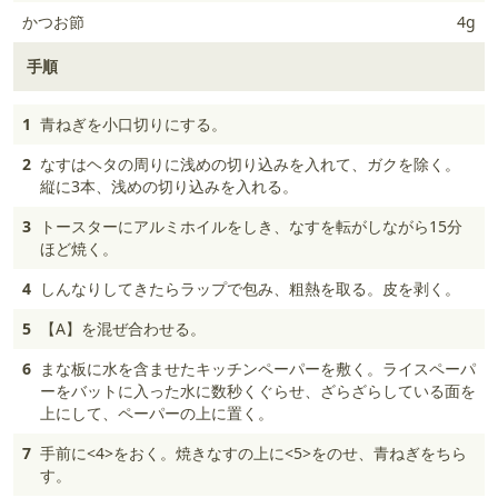
かつお節
4g
手順
1
青ねぎを小口切りにする。
2
なすはヘタの周りに浅めの切り込みを入れて、ガクを除く。
縦に3本、浅めの切り込みを入れる。
3
トースターにアルミホイルをしき、なすを転がしながら15分
ほど焼く。
4
しんなりしてきたらラップで包み、粗熱を取る。皮を剥く。
5
【A】を混ぜ合わせる。
6
まな板に水を含ませたキッチンペーパーを敷く。ライスペーパ
ーをバットに入った水に数秒くぐらせ、ざらざらしている面を
上にして、ペーパーの上に置く。
7
手前に<4>をおく。焼きなすの上に<5>をのせ、青ねぎをちら
す。