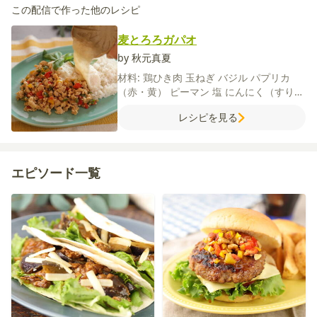
この配信で作った他のレシピ
麦とろろガパオ
by 秋元真夏
材料:
鶏ひき肉
玉ねぎ
バジル
パプリカ
（赤・黄）
ピーマン
塩
にんにく（すりお
ろし）
しょうが（すりおろし）
とろろ
ナ
レシピを見る
ンプラー
サラダ油
【A】
水
オイスターソ
ース
ナンプラー
鶏がらスープの素
砂糖
レモン汁
【麦めし】
米
押し麦
水
エピソード一覧