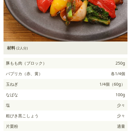
材料
(2人分)
豚もも肉（ブロック）
250g
パプリカ（赤、黄）
各1/4個
玉ねぎ
1/4個（60g）
なばな
100g
塩
少々
粗びき黒こしょう
少々
片栗粉
適量