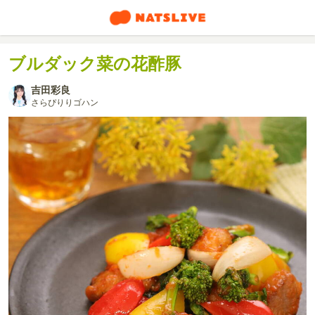
ブルダック菜の花酢豚
吉田彩良
さらぴりりゴハン