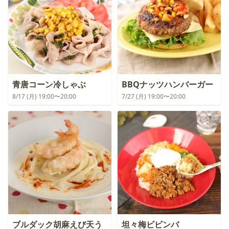
青唐コーン冷しゃぶ
BBQナッツハンバーガー
8/17 (月) 19:00〜20:00
7/27 (月) 19:00〜20:00
ブルダック胡麻えび天う
坦々梅ビビンバ