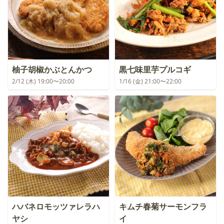
柚子胡椒かぶとんかつ
黒七味里芋プルコギ
2/12 (木) 19:00〜20:00
1/16 (金) 21:00〜22:00
ハバネロモッツァレラハ
キムチ春菊サーモンフラ
ヤシ
イ