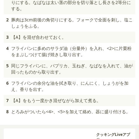
りにする。なばなは太い茎の部分を切り落とし長さを2等分に
する。
2
豚肉は3cm前後の角切りにする。フォークで全面を刺し、塩こ
しょうをふる。
3
【A】を混ぜ合わせておく。
4
フライパンに多めのサラダ油（分量外）を入れ、<2>に片栗粉
をまぶしつけて揚げ焼きし取り出す。
5
同じフライパンに、パプリカ、玉ねぎ、なばなを入れて、油が
回ったものから取り出す。
6
フライパンの余分な油を拭き取り、にんにく、しょうがを加
え、香りを出す。
7
【A】をもう一度かき混ぜながら加えて煮る。
8
とろみがついたら<4>、<5>を加えて絡め、器に盛り付ける。
クッキングLiveアプ