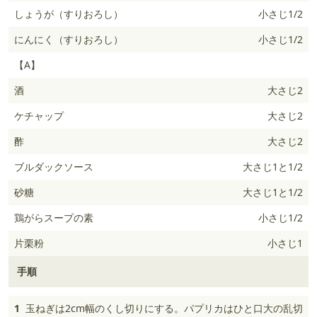
しょうが（すりおろし）
小さじ1/2
にんにく（すりおろし）
小さじ1/2
【A】
酒
大さじ2
ケチャップ
大さじ2
酢
大さじ2
ブルダックソース
大さじ1と1/2
砂糖
大さじ1と1/2
鶏がらスープの素
小さじ1/2
片栗粉
小さじ1
手順
1
玉ねぎは2cm幅のくし切りにする。パプリカはひと口大の乱切