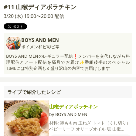
#11 山椒ディアボラチキン
3/20 (木) 19:00〜20:00 配信
BOYS AND MEN
ボイメン和ビ彩ビ亭
BOYS AND MENのレギュラー配信❗️メンバーを交代しながら料
理配信とアート配信を膈月でお届け✨番組後半のスペシャル
TIMEには特別企画も♬盛り沢山の内容でお届けします
ライブで紹介したレシピ
山椒ディアボラチキン
by BOYS AND MEN
材料:
鶏もも肉
玉ねぎ
トマト（くし切り）
ベビーリーフ
オリーブオイル
塩
山椒
【A】
白ワイン
コンソメ（顆粒）