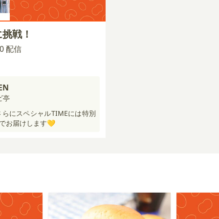
に挑戦！
:00 配信
EN
ビ亭
さらにスペシャルTIMEには特別
でお届けします💛