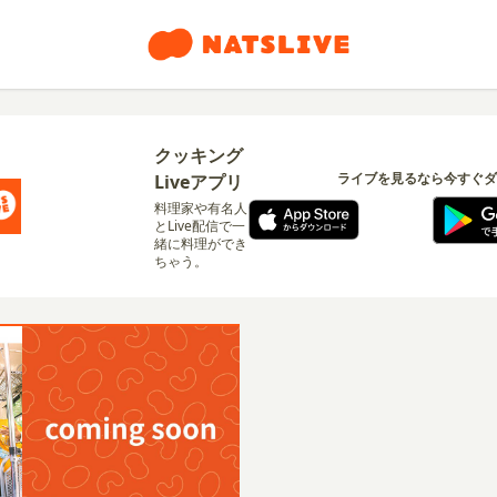
クッキング
ライブを見るなら今すぐダ
Liveアプリ
料理家や有名人
とLive配信で一
緒に料理ができ
ちゃう。