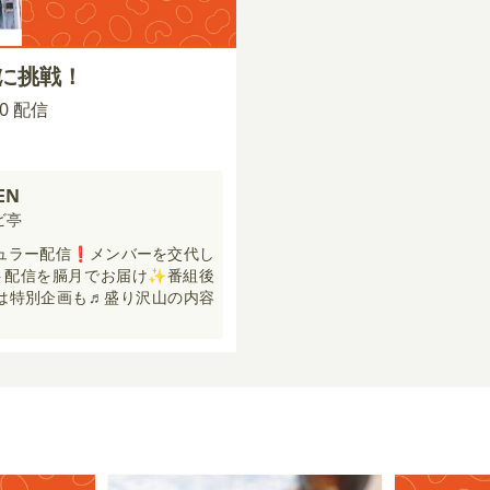
ブに挑戦！
:00 配信
EN
ビ亭
レギュラー配信❗️メンバーを交代し
ト配信を膈月でお届け✨番組後
には特別企画も♬盛り沢山の内容