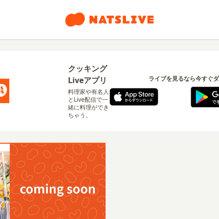
クッキング
ライブを見るなら今すぐダ
Liveアプリ
料理家や有名人
とLive配信で一
緒に料理ができ
ちゃう。