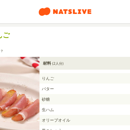
んご
？
材料
(2人分)
りんご
バター
砂糖
生ハム
オリーブオイル