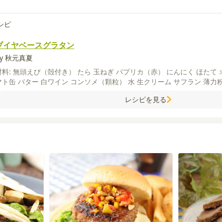
シピ
ブイヤベースグラタン
by 秋元真夏
材料:
無頭えび（殻付き）
たら
玉ねぎ
パプリカ（赤）
にんにく
ほたて
マト缶
バター
白ワイン
コンソメ（顆粒）
水
生クリーム
サフラン
薄力
用）
【B】
水
塩
ピザ用チーズ
レシピを見る