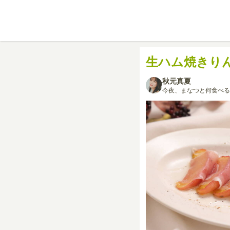
生ハム焼きり
秋元真夏
今夜、まなつと何食べる