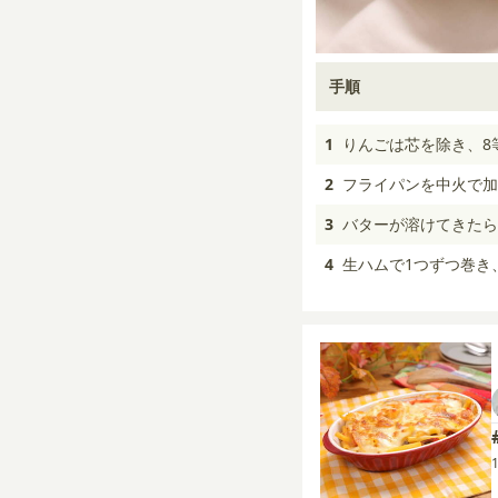
手順
1
りんごは芯を除き、8
2
フライパンを中火で加
3
バターが溶けてきたら
4
生ハムで1つずつ巻き