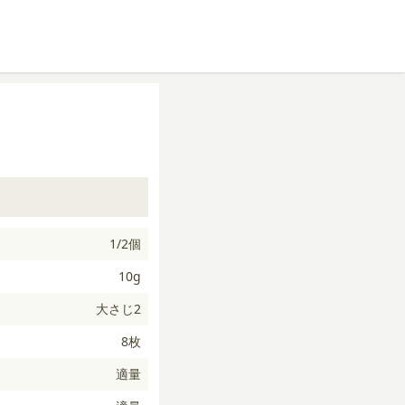
1/2個
10g
大さじ2
8枚
適量