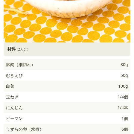
材料
(2人分)
豚肉（細切れ）
80g
むきえび
50g
白菜
100g
玉ねぎ
1/4個
にんじん
1/4本
ピーマン
1個
うずらの卵（水煮）
6個