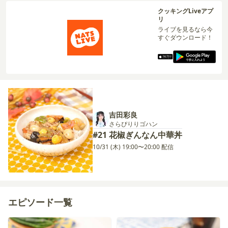
クッキングLiveアプ
リ
ライブを見るなら今
すぐダウンロード！
吉田彩良
さらぴりりゴハン
#21 花椒ぎんなん中華丼
10/31 (木) 19:00〜20:00 配信
エピソード一覧