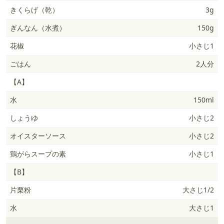
きくらげ（乾）
3g
ぎんなん（水煮）
150g
花椒
小さじ1
ごはん
2人分
【A】
水
150ml
しょうゆ
小さじ2
オイスターソース
小さじ2
鶏がらスープの素
小さじ1
【B】
片栗粉
大さじ1/2
水
大さじ1