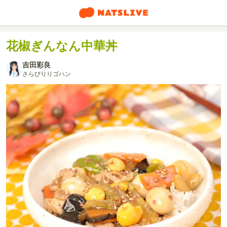
花椒ぎんなん中華丼
吉田彩良
さらぴりりゴハン