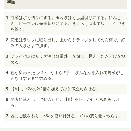
手順
1
白菜はざく切りにする。玉ねぎはくし型切りにする。にんじ
ん、ピーマンは短冊切りにする。きくらげは水で戻し、石づき
を除く。
2
花椒はラップに取り出し、上からもラップをしてめん棒でお好
みの大きさまで潰す。
3
フライパンにサラダ油（分量外）を熱し、豚肉、むきえびを炒
める。
4
色が変わったら<1>、うずらの卵、ぎんなんを入れて野菜がし
んなりするまで炒める。
5
【A】、<2>の2/3量を加えてひと煮立ちさせる。
6
弱火に落とし、混ぜ合わせた【B】を回しかけとろみをつけ
る。
7
器にご飯をもり、<6>を盛り付ける。<2>の残り量を散らす。