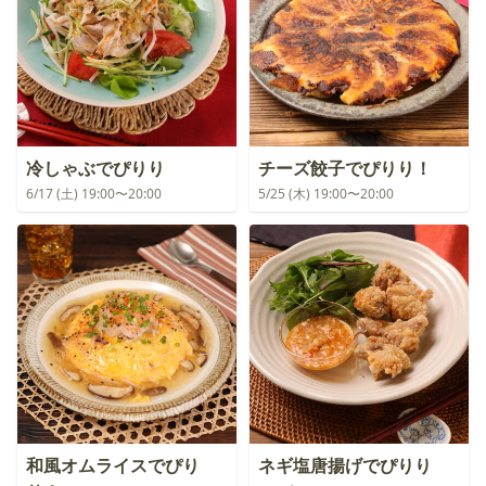
冷しゃぶでぴりり
チーズ餃子でぴりり！
6/17 (土) 19:00〜20:00
5/25 (木) 19:00〜20:00
和風オムライスでぴり
ネギ塩唐揚げでぴりり