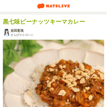
黒七味ピーナッツキーマカレー
吉田彩良
さらぴりりゴハン