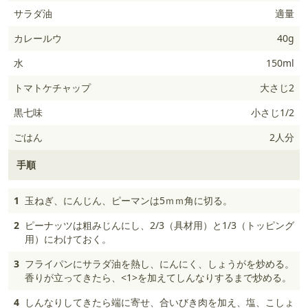
サラダ油
適量
カレールウ
40g
水
150ml
トマトケチャップ
大さじ2
黒七味
小さじ1/2
ごはん
2人分
手順
1
玉ねぎ、にんじん、ピーマンは5ｍｍ角に切る。
2
ピーナッツは粗みじんにし、2/3（具材用）と1/3（トッピング
用）にわけておく。
3
フライパンにサラダ油を熱し、にんにく、しょうがを炒める。
香りが立ってきたら、<1>を加えてしんなりするまで炒める。
4
しんなりしてきたら端に寄せ、合いびき肉を加え、塩、こしょ