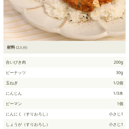
材料
(2人分)
合いびき肉
200g
ピーナッツ
30g
玉ねぎ
1/2個
にんじん
1/3本
ピーマン
1個
にんにく（すりおろし）
小さじ1
しょうが（すりおろし）
小さじ1