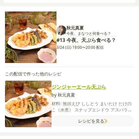
秋元真夏
今夜、まなつと何食べる？
#13 今夜、天ぷら食べる？
3/24 (日) 19:00〜20:00 配信
この配信で作った他のレシピ
ジンジャーエール天ぷら
by 秋元真夏
材料:
無頭えび
ししとう
まいたけ
たけの
こ（水煮）
スナップエンドウ
アスパラガ
ス
なす
しょうが
サラダ油
薄力粉
【A】
レシピを見る
ジンジャーエール
卵
薄力粉
【B】
しょう
ゆ
みりん
和風だしの素（顆粒）
水
【C】
塩
片栗粉
水