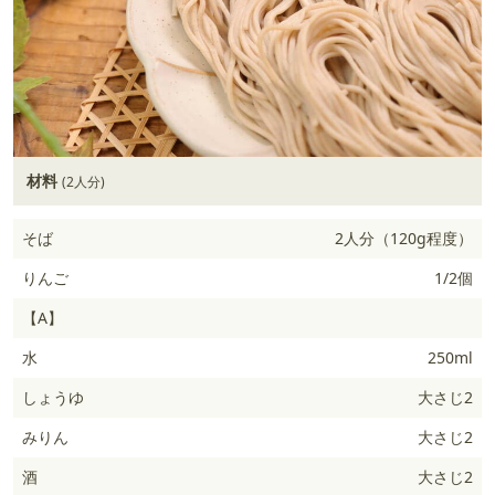
材料
(2人分)
そば
2人分（120g程度）
りんご
1/2個
【A】
水
250ml
しょうゆ
大さじ2
みりん
大さじ2
酒
大さじ2