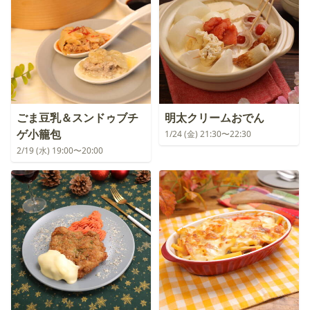
ごま豆乳＆スンドゥブチ
明太クリームおでん
ゲ小籠包
1/24 (金) 21:30〜22:30
2/19 (水) 19:00〜20:00