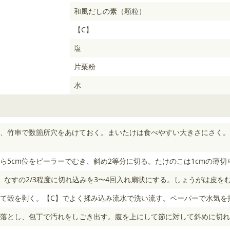
和風だしの素（顆粒）
【C】
塩
片栗粉
水
、竹串で数箇所穴をあけておく。まいたけは食べやすい大きさにさく。
ら5cm位をピーラーでむき、斜め2等分に切る。たけのこは1cmの薄切
。なすの2/3程度に切れ込みを3〜4回入れ扇状にする。しょうがは皮を
て殻を剥く。【C】でよく揉み込み流水で洗い流す。ペーパーで水気を
落とし、包丁で汚れをしごき出す。腹を上にして節に対して斜めに切れ