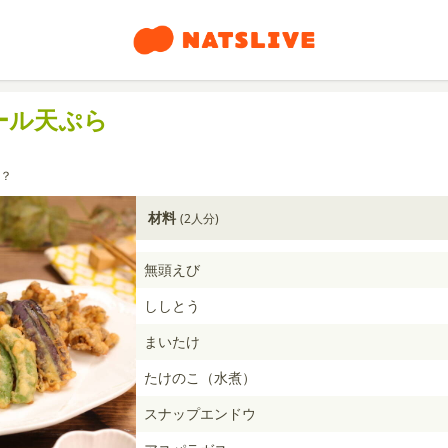
ール天ぷら
？
材料
(2人分)
無頭えび
ししとう
まいたけ
たけのこ（水煮）
スナップエンドウ