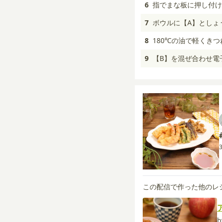
6
指でまな板に押し付け
7
ボウルに【A】としょ
8
180℃の油で軽くき
9
【B】を混ぜ合わせ電
この配信で作った他のレ