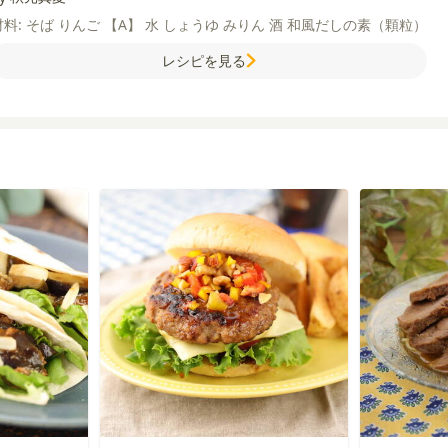
材料:
そば
りんご
【A】
水
しょうゆ
みりん
酒
和風だしの素（顆粒）
レシピを見る