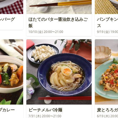
ンバーグ
ほたてのバター醤油炊き込みご
パンプキン
飯
ス
10/10 (金) 20:00〜21:00
9/19 (金) 19:
プカレー
ピーチメルバ冷麺
麦とろろガ
7/31 (木) 20:00〜21:00
6/19 (木) 20: