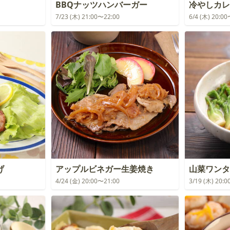
BBQナッツハンバーガー
冷やしカレ
7/23 (木) 21:00〜22:00
6/4 (木) 20:0
げ
アップルビネガー生姜焼き
山菜ワンタ
4/24 (金) 20:00〜21:00
3/19 (木) 20: