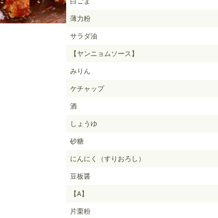
白ごま
薄力粉
サラダ油
【ヤンニョムソース】
みりん
ケチャップ
酒
しょうゆ
砂糖
にんにく（すりおろし）
豆板醤
【A】
片栗粉