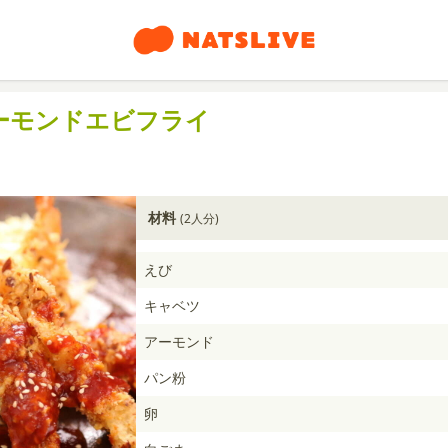
ーモンドエビフライ
材料
(2人分)
えび
キャベツ
アーモンド
パン粉
卵