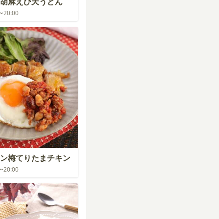
胡麻えび天うどん
0〜20:00
ン梅てりたまチキン
0〜20:00