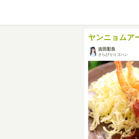
ヤンニョムア
吉田彩良
さらぴりりゴハン