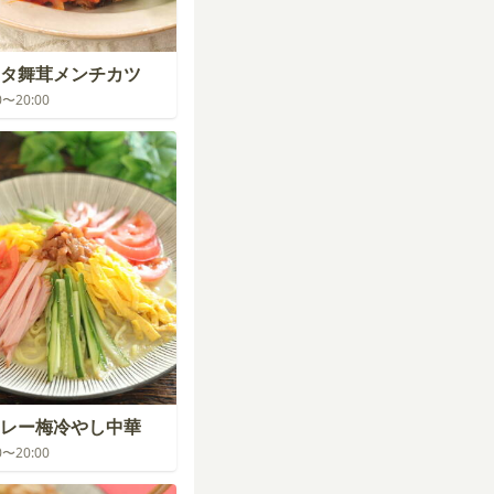
ータ舞茸メンチカツ
00〜20:00
レー梅冷やし中華
00〜20:00