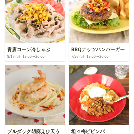
青唐コーン冷しゃぶ
BBQナッツハンバーガー
8/17 (月) 19:00〜20:00
7/27 (月) 19:00〜20:00
ブルダック胡麻えび天う
坦々梅ビビンバ