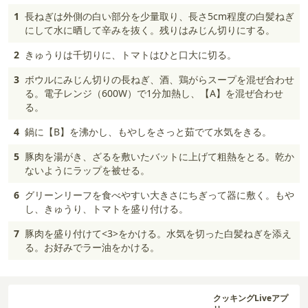
1
長ねぎは外側の白い部分を少量取り、長さ5cm程度の白髪ねぎ
にして水に晒して辛みを抜く。残りはみじん切りにする。
2
きゅうりは千切りに、トマトはひと口大に切る。
3
ボウルにみじん切りの長ねぎ、酒、鶏がらスープを混ぜ合わせ
る。電子レンジ（600W）で1分加熱し、【A】を混ぜ合わせ
る。
4
鍋に【B】を沸かし、もやしをさっと茹でて水気をきる。
5
豚肉を湯がき、ざるを敷いたバットに上げて粗熱をとる。乾か
ないようにラップを被せる。
6
グリーンリーフを食べやすい大きさにちぎって器に敷く。もや
し、きゅうり、トマトを盛り付ける。
7
豚肉を盛り付けて<3>をかける。水気を切った白髪ねぎを添え
る。お好みでラー油をかける。
クッキングLiveアプ