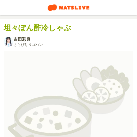
坦々ぽん酢冷しゃぶ
吉田彩良
さらぴりりゴハン