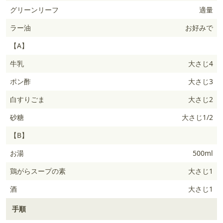
グリーンリーフ
適量
ラー油
お好みで
【A】
牛乳
大さじ4
ポン酢
大さじ3
白すりごま
大さじ2
砂糖
大さじ1/2
【B】
お湯
500ml
鶏がらスープの素
大さじ1
酒
大さじ1
手順