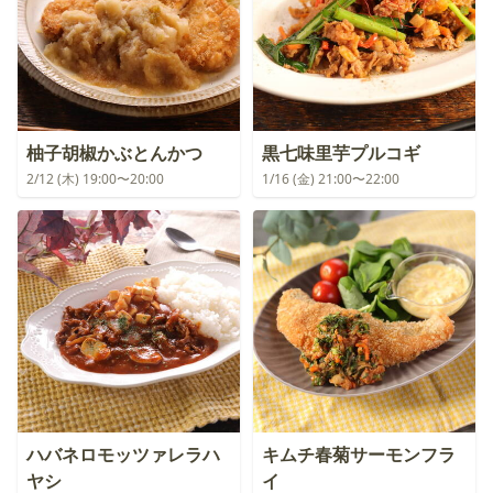
柚子胡椒かぶとんかつ
黒七味里芋プルコギ
2/12 (木) 19:00〜20:00
1/16 (金) 21:00〜22:00
ハバネロモッツァレラハ
キムチ春菊サーモンフラ
ヤシ
イ