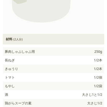
材料
(2人分)
豚肉しゃぶしゃぶ用
250g
長ねぎ
1/2本
きゅうり
1/2本
トマト
1/2個
もやし
1/2袋
酒
大さじ1と1/2
鶏がらスープの素
大さじ1/2