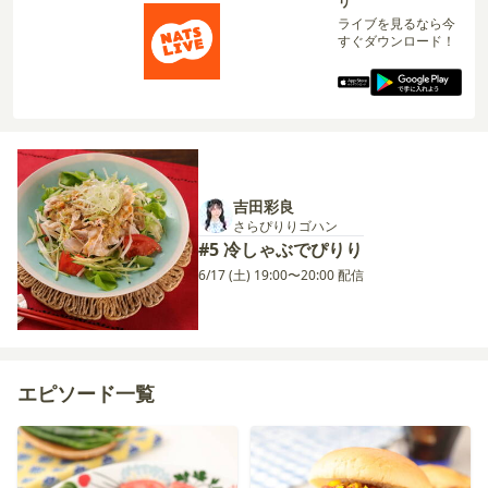
リ
ライブを見るなら今
すぐダウンロード！
吉田彩良
さらぴりりゴハン
#5 冷しゃぶでぴりり
6/17 (土) 19:00〜20:00 配信
エピソード一覧