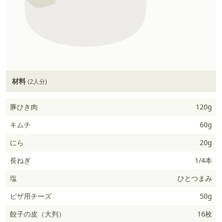
材料
(2人分)
豚ひき肉
120g
キムチ
60g
にら
20g
長ねぎ
1/4本
塩
ひとつまみ
ピザ用チーズ
50g
餃子の皮（大判）
16枚