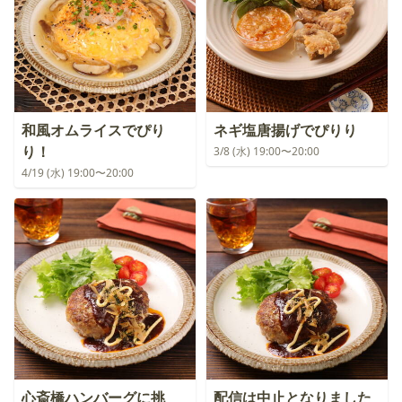
和風オムライスでぴり
ネギ塩唐揚げでぴりり
り！
3/8 (水) 19:00〜20:00
4/19 (水) 19:00〜20:00
心斎橋ハンバーグに挑
配信は中止となりました