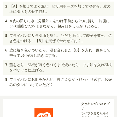
3
【A】を加えてよく混ぜ、ピザ用チーズを加えて混ぜる。皮の
上にタネをのせて包む。
4
※皮の回りに水（分量外）をつけ手前から2つに折り、片側に
5〜6箇所ひだをよせながら、包み口をしっかりとめる。
5
フライパンにサラダ油を熱し、ひだを上にして餃子を並べ、焼
き色をつける。【B】を混ぜて合わせておく。
6
皮に焼き色がついたら、混ぜ合わせた【B】を入れ、蓋をして
中火で5分程蒸し焼きにする。
7
蓋をとり、羽根が薄く色づくまで焼いたら、ごま油を入れ羽根
をパリッと仕上げる。
8
フライパンにお皿をかぶせ、押さえながらひっくり返す。お好
みのタレにつけていただく。
クッキングLiveアプ
リ
ライブを見るなら今