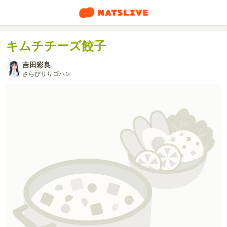
キムチチーズ餃子
吉田彩良
さらぴりりゴハン