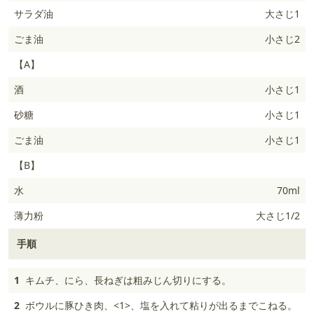
サラダ油
大さじ1
ごま油
小さじ2
【A】
酒
小さじ1
砂糖
小さじ1
ごま油
小さじ1
【B】
水
70ml
薄力粉
大さじ1/2
手順
1
キムチ、にら、長ねぎは粗みじん切りにする。
2
ボウルに豚ひき肉、<1>、塩を入れて粘りが出るまでこねる。