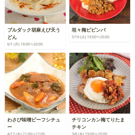
ブルダック胡麻えび天う
坦々梅ビビンバ
どん
5/19 (火) 19:00〜20:00
6/1 (月) 19:00〜20:00
わさび味噌ビーフシチュ
チリコンカン梅てりたま
ー
チキン
4/17 (金) 21:00〜22:00
3/6 (金) 19:00〜20:00