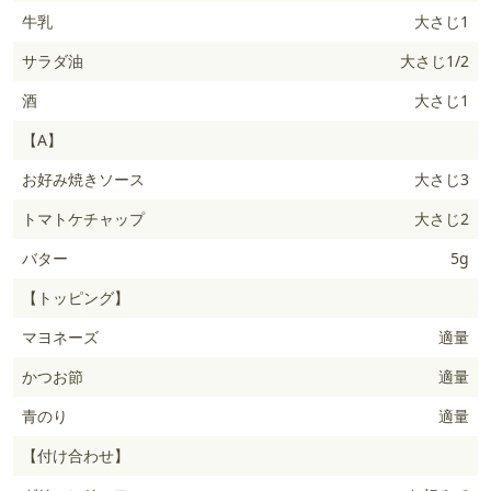
牛乳
大さじ1
サラダ油
大さじ1/2
酒
大さじ1
【A】
お好み焼きソース
大さじ3
トマトケチャップ
大さじ2
バター
5g
【トッピング】
マヨネーズ
適量
かつお節
適量
青のり
適量
【付け合わせ】