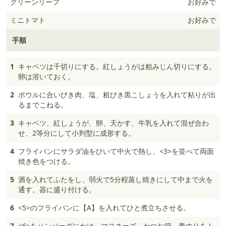
グリーンリーフ
お好みで
ミニトマト
お好みで
手順
1
キャベツは千切りにする。紅しょうがは粗みじん切りにする。
卵は溶いておく。
2
ボウルに合いびき肉、塩、粗びき黒こしょうを入れて粘りが出
るまでこねる。
3
キャベツ、紅しょうが、卵、天かす、牛乳を入れて混ぜ合わ
せ、2等分にして小判型に成形する。
4
フライパンにサラダ油をひいて中火で熱し、<3>を並べて両面
焼き色をつける。
5
酒を入れてふたをし、弱火で5分程蒸し焼きにして中まで火を
通す。器に盛り付ける。
6
<5>のフライパンに【A】を入れてひと煮立ちさせる。
7
<6>をハンバーグにかけ、マヨネーズ、かつお節、青のりをト