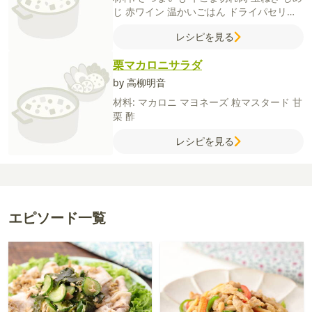
じ
赤ワイン
温かいごはん
ドライパセリ
【A】
水
ケチャップ
ウスターソース
コン
レシピを見る
ソメ（顆粒）
ローリエ
【B】
バター（室温
に戻す）
薄力粉
栗マカロニサラダ
by 高柳明音
材料:
マカロニ
マヨネーズ
粒マスタード
甘
栗
酢
レシピを見る
エピソード一覧