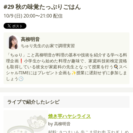
#29 秋の味覚たっぷりごはん
10/9 (日) 20:00〜21:00 配信
高柳明音
ちゅり先生のお家で調理実習
「ちゅり」こと高柳明音が料理の基本や技術を紹介する学べる料
理企画❗小学生から始めた料理が趣味で、家庭科技術検定資格
も取得している彼女が家庭科の先生となって授業を行う🍳スペ
シャルTIMEにはプレゼント企画も✨授業に遅刻せずに参加しま
しょう🕒
ライブで紹介したレシピ
焼き芋ハヤシライス
by 高柳明音
材料:
さつまいも
牛こま切れ肉
玉ねぎ
しめ