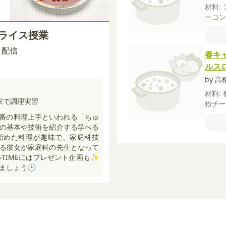
材料:
ーコ
コン
ムライス授業
【卵
【デ
00 配信
春キ
ップ
ルス
糖
バ
by 
材料:
家で調理実習
粉チ
【A】
で一番の料理上手といわれる「ちゅ
乳
レ
の基本や技術を紹介する学べる
びき黒
始めた料理が趣味で、家庭科技
る彼女が家庭科の先生となって
ルTIMEにはプレゼント企画も✨
ましょう🕒