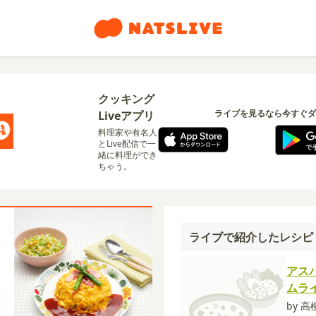
クッキング
ライブを見るなら今すぐダ
Liveアプリ
料理家や有名人
とLive配信で一
緒に料理ができ
ちゃう。
ライブで紹介したレシピ
アス
ムラ
by 