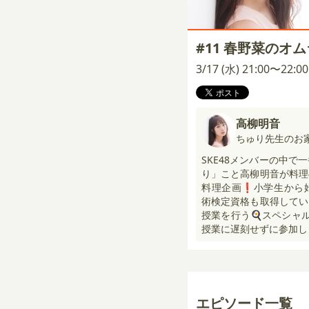
#11 春野菜のオ
3/17 (水) 21:00〜22:
高柳明音
ちゅり先生のお
SKE48メンバーの中
り」こと高柳明音が料理
料理企画❗小学生から
術検定資格も取得してい
授業を行う🍳スペシャ
授業に遅刻せずに参加し
エピソード一覧