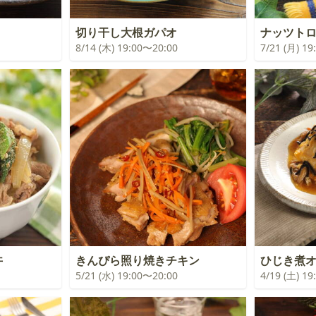
切り干し大根ガパオ
ナッツト
8/14 (木) 19:00〜20:00
7/21 (月) 1
丼
きんぴら照り焼きチキン
ひじき煮
5/21 (水) 19:00〜20:00
4/19 (土) 1