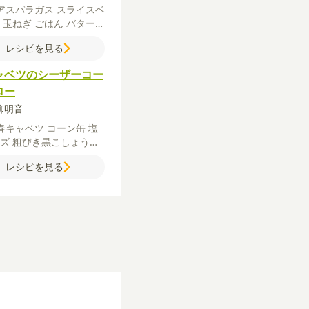
アスパラガス
スライスベ
ン
玉ねぎ
ごはん
バター
ソメ
塩
こしょう
サラダ油
レシピを見る
液】
卵
牛乳
マヨネーズ
ミグラスソース】
ケチャ
ャベツのシーザーコー
ウスターソース
酒
水
砂
ロー
ター
高柳明音
春キャベツ
コーン缶
塩
ーズ
粗びき黒こしょう
粉チーズ
マヨネーズ
牛
レシピを見る
モン汁
おろしにんにく
粗
こしょう