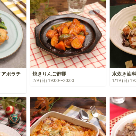
ィアボラチ
焼きりんご酢豚
水炊き油
2/9 (日) 19:00〜20:00
1/19 (日) 1