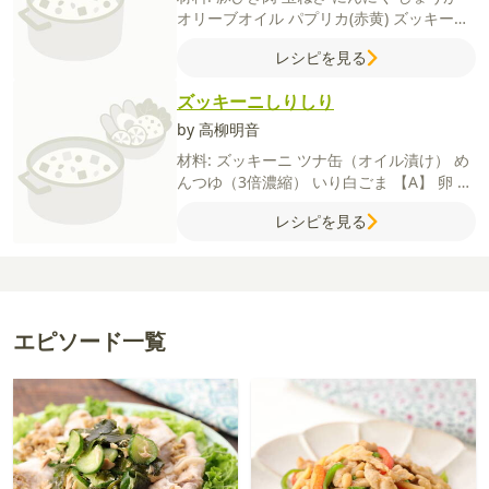
オリーブオイル
パプリカ(赤黄)
ズッキーニ
トマト缶（カット）
水
はちみつ
お好み焼
レシピを見る
きソース
アーモンド
カレールウ
ガラムマ
サラ
塩
こしょう
ズッキーニしりしり
by 高柳明音
材料:
ズッキーニ
ツナ缶（オイル漬け）
め
んつゆ（3倍濃縮）
いり白ごま
【A】
卵
マ
ヨネーズ
塩
こしょう
レシピを見る
エピソード一覧