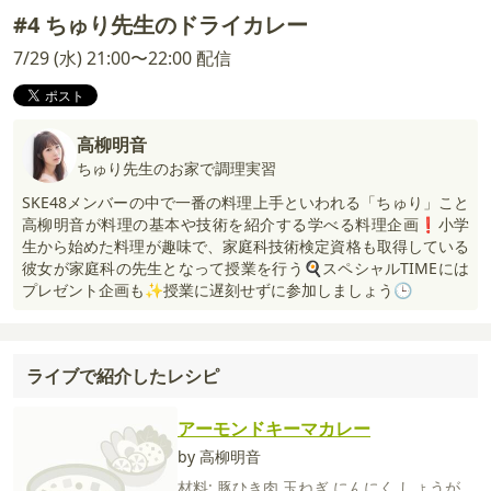
#4 ちゅり先生のドライカレー
7/29 (水) 21:00〜22:00 配信
高柳明音
ちゅり先生のお家で調理実習
SKE48メンバーの中で一番の料理上手といわれる「ちゅり」こと
高柳明音が料理の基本や技術を紹介する学べる料理企画❗小学
生から始めた料理が趣味で、家庭科技術検定資格も取得している
彼女が家庭科の先生となって授業を行う🍳スペシャルTIMEには
プレゼント企画も✨授業に遅刻せずに参加しましょう🕒
ライブで紹介したレシピ
アーモンドキーマカレー
by 高柳明音
材料:
豚ひき肉
玉ねぎ
にんにく
しょうが