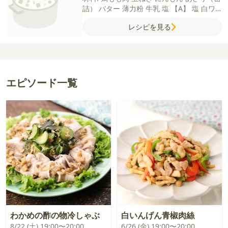
詰）
バター
薄力粉
牛乳
塩
【A】
塩
白ワ
イン
にんにく（すりおろし）
こしょう
レシピを見る
【B】
薄力粉
片栗粉
エピソード一覧
わかめの酢の物冷しゃぶ
白いんげん青椒肉絲
8/22 (土) 19:00〜20:00
6/26 (金) 19:00〜20:00