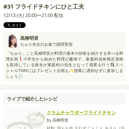
#31 フライドチキンにひと工夫
12/13 (火) 20:00〜21:00 配信
高柳明音
ちゅり先生のお家で調理実習
「ちゅり」こと高柳明音が料理の基本や技術を紹介する学べる料
理企画❗小学生から始めた料理が趣味で、家庭科技術検定資格
も取得している彼女が家庭科の先生となって授業を行う🍳スペ
シャルTIMEにはプレゼント企画も✨授業に遅刻せずに参加しま
しょう🕒
ライブで紹介したレシピ
クラムチャウダーフライドチキン
by 高柳明音
材料:
鶏もも肉
玉ねぎ
にんじん
あさり（缶