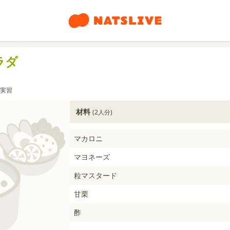
ラダ
実習
材料
(2人分)
マカロニ
マヨネーズ
粒マスタード
甘栗
酢