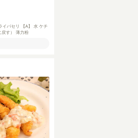
ライパセリ
【A】
水
ケチ
に戻す）
薄力粉