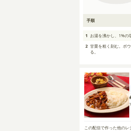
手順
1
お湯を沸かし、1%の
2
甘栗を粗く刻む。ボウ
る。
この配信で作った他のレ