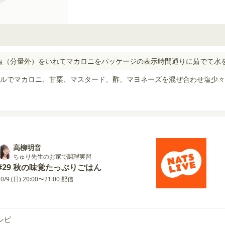
塩（分量外）をいれてマカロニをパッケージの表示時間通りに茹でて水
ルでマカロニ、甘栗、マスタード、酢、マヨネーズを混ぜ合わせ塩少々
高柳明音
ちゅり先生のお家で調理実習
#29 秋の味覚たっぷりごはん
10/9 (日) 20:00〜21:00 配信
シピ