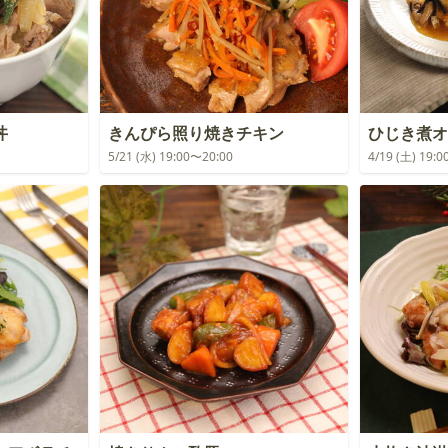
丼
きんぴら照り焼きチキン
ひじき煮オ
5/21 (水) 19:00〜20:00
4/19 (土) 19: