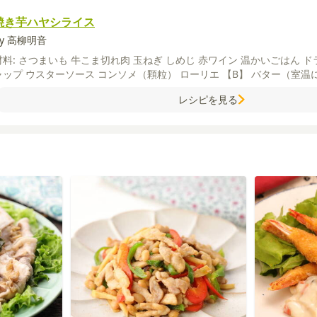
焼き芋ハヤシライス
by 高柳明音
材料:
さつまいも
牛こま切れ肉
玉ねぎ
しめじ
赤ワイン
温かいごはん
ド
ャップ
ウスターソース
コンソメ（顆粒）
ローリエ
【B】
バター（室温
レシピを見る