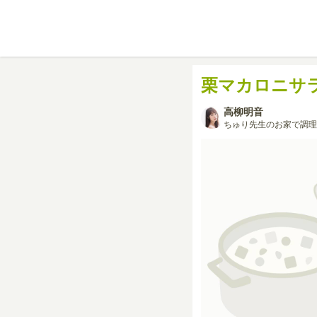
栗マカロニサ
高柳明音
ちゅり先生のお家で調理