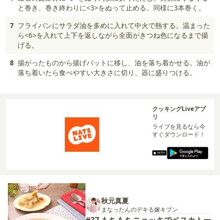
と巻き、巻き終わりに<3>をぬって止める。同様に3本巻く。
7
フライパンにサラダ油を多めに入れて中火で熱する。温まった
ら<6>を入れて上下を返しながら全面がきつね色になるまで揚
げる。
8
揚がったものから揚げバットに移し、油を落ち着かせる。油が
落ち着いたら食べやすい大きさに切り、器に盛りつける。
クッキングLiveアプ
リ
ライブを見るなら今
すぐダウンロード！
秋元真夏
まなったんのデキる嫁キブン