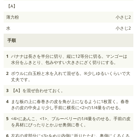
【A】
薄力粉
小さじ2
水
小さじ2
手順
1
バナナは長さを半分に切り、縦に12等分に切る。マンゴーは
水分をふきとり、包みやすい大きさにざく切りにする。
2
ボウルに白玉粉と水を入れて混ぜる。※少しゆるいくらいで大
丈夫です。
3
【A】を混ぜ合わせておく。
4
まな板の上に春巻きの皮を角が上になるように1枚置く。春巻
きの皮の中央より少し手前に横長に<2>の1/4量をのせる。
5
<4>にあんこ、<1>、ブルーベリーの1/4量をのせる。手前の皮
を具材にぴったりとかぶせ奥側に巻く。
6
左右の皮部分に<3>をぬり内側に折りたたむ。奥側にくるくる