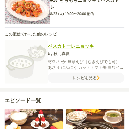
#37 もちもちニョッキでペスカトー
レ
8/23 (火) 19:00〜20:00 配信
この配信で作った他のレシピ
ペスカトーレニョッキ
by 秋元真夏
材料:
いか
無頭えび（むきえびでも可）
あさり
にんにく
カットトマト缶
白ワイン
塩
粗びき黒こしょう
オイスターソース
唐
レシピを見る
辛子
パセリ（みじん切り）
オリーブオイ
ル
【ニョッキ】
じゃがいも
【A】
粉チー
ズ
塩
薄力粉
片栗粉
溶き卵
【B】
水
塩
エピソード一覧