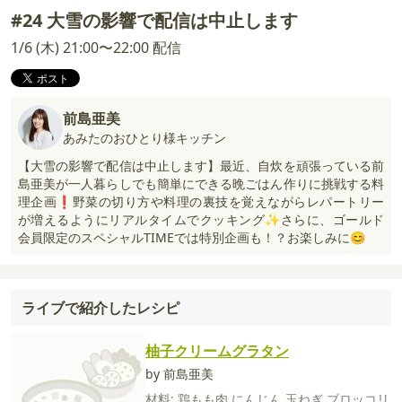
#24 大雪の影響で配信は中止します
1/6 (木) 21:00〜22:00 配信
前島亜美
あみたのおひとり様キッチン
【大雪の影響で配信は中止します】最近、自炊を頑張っている前
島亜美が一人暮らしでも簡単にできる晩ごはん作りに挑戦する料
理企画❗野菜の切り方や料理の裏技を覚えながらレパートリー
が増えるようにリアルタイムでクッキング✨さらに、ゴールド
会員限定のスペシャルTIMEでは特別企画も！？お楽しみに😊
ライブで紹介したレシピ
柚子クリームグラタン
by 前島亜美
材料:
鶏もも肉
にんじん
玉ねぎ
ブロッコリ