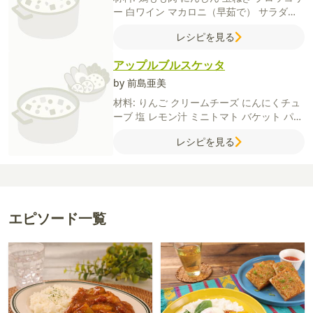
ー
白ワイン
マカロニ（早茹で）
サラダ油
薄力粉
牛乳
コンソメ顆粒
柚子
ピザ用チー
レシピを見る
ズ
アップルブルスケッタ
by 前島亜美
材料:
りんご
クリームチーズ
にんにくチュ
ーブ
塩
レモン汁
ミニトマト
バケット
パセ
リのみじん切り
レシピを見る
エピソード一覧