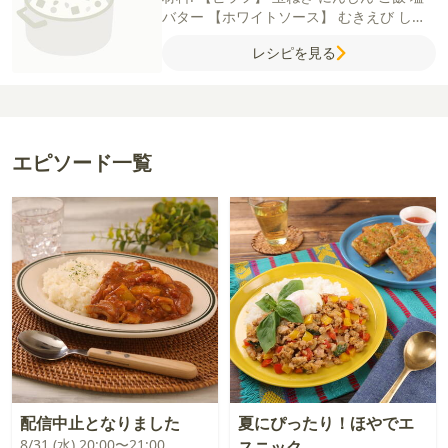
バター
【ホワイトソース】
むきえび
しめ
じ
牛乳
薄力粉
コンソメ（顆粒）
バター
カ
レシピを見る
マンベールチーズ
ピザ用ミックスチーズ
【お好みで】
温泉卵
パセリ
こしょう
はち
みつ
エピソード一覧
配信中止となりました
夏にぴったり！ほやでエ
8/31 (水) 20:00〜21:00
スニック