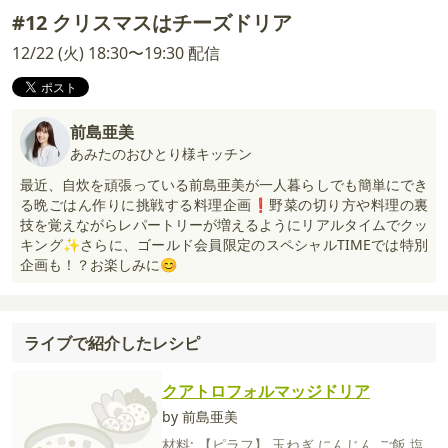
#12 クリスマスはチーズドリア
12/22 (火) 18:30〜19:30 配信
前島亜美
あみたのおひとり様キッチン
最近、自炊を頑張っている前島亜美が一人暮らしでも簡単にでき
る晩ごはん作りに挑戦する料理企画❗野菜の切り方や料理の裏
技を覚えながらレパートリーが増えるようにリアルタイムでクッ
キング✨さらに、ゴールド会員限定のスペシャルTIMEでは特別
企画も！？お楽しみに😊
ライブで紹介したレシピ
クアトロフォルマッジドリア
by 前島亜美
材料:
【ピラフ】
玉ねぎ
にんじん
ご飯
塩