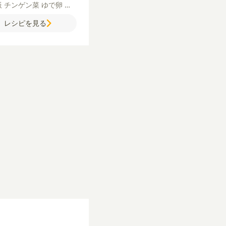
飯
チンゲン菜
ゆで卵
塩
き黒こしょう
酒
サラダ油
レシピを見る
スターソース
【A】
水
酒
うゆ
はちみつ
みりん
おろ
にく