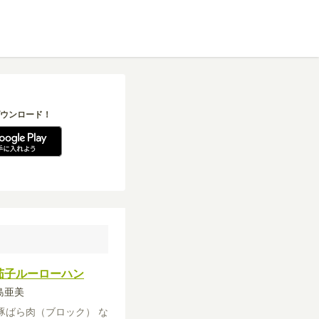
ウンロード！
茄子ルーローハン
前島亜美
豚ばら肉（ブロック）
な