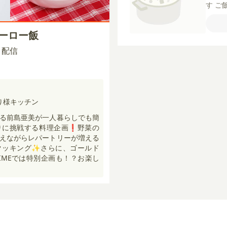
す
ご
粗び
オイ
ルーロー飯
しょ
しにん
30 配信
り様キッチン
る前島亜美が一人暮らしでも簡
りに挑戦する料理企画❗野菜の
えながらレパートリーが増える
クッキング✨さらに、ゴールド
IMEでは特別企画も！？お楽し