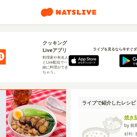
クッキング
ライブを見るなら今すぐダ
Liveアプリ
料理家や有名人
とLive配信で一
緒に料理ができ
ちゃう。
ライブで紹介したレシピ
焼き
by 
材料: