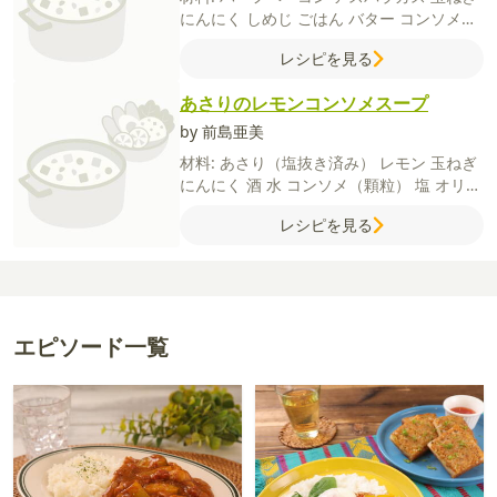
にんにく
しめじ
ごはん
バター
コンソメの
素（顆粒）
牛乳
酒（あれば白ワイン）
粉
レシピを見る
チーズ
粗びき黒こしょう
あさりのレモンコンソメスープ
by 前島亜美
材料:
あさり（塩抜き済み）
レモン
玉ねぎ
にんにく
酒
水
コンソメ（顆粒）
塩
オリー
ブオイル
粗びき黒こしょう
パセリ
レシピを見る
エピソード一覧