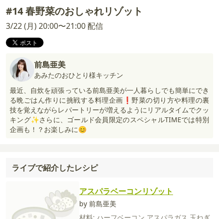
#14 春野菜のおしゃれリゾット
3/22 (月) 20:00〜21:00 配信
前島亜美
あみたのおひとり様キッチン
最近、自炊を頑張っている前島亜美が一人暮らしでも簡単にでき
る晩ごはん作りに挑戦する料理企画❗野菜の切り方や料理の裏
技を覚えながらレパートリーが増えるようにリアルタイムでクッ
キング✨さらに、ゴールド会員限定のスペシャルTIMEでは特別
企画も！？お楽しみに😊
ライブで紹介したレシピ
アスパラベーコンリゾット
by 前島亜美
材料:
ハーフベーコン
アスパラガス
玉ねぎ