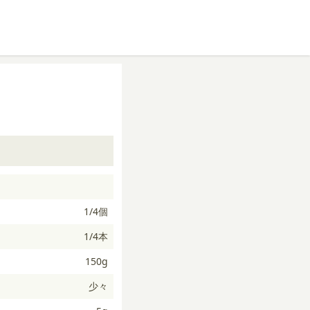
1/4個
1/4本
150g
少々