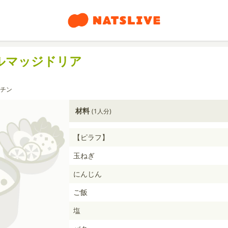
ルマッジドリア
チン
材料
(1人分)
【ピラフ】
玉ねぎ
にんじん
ご飯
塩