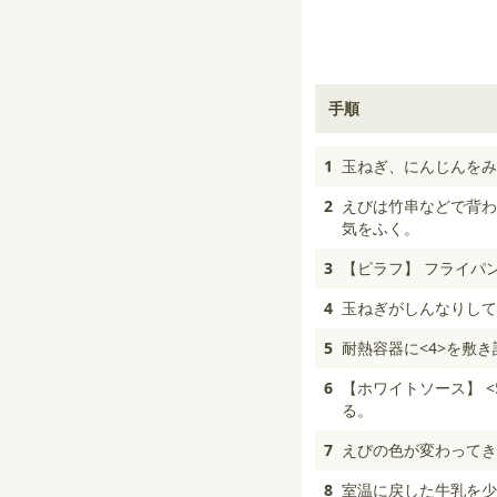
手順
1
玉ねぎ、にんじんをみ
2
えびは竹串などで背わ
気をふく。
3
【ピラフ】 フライパ
4
玉ねぎがしんなりして
5
耐熱容器に<4>を敷
6
【ホワイトソース】 
る。
7
えびの色が変わってき
8
室温に戻した牛乳を少