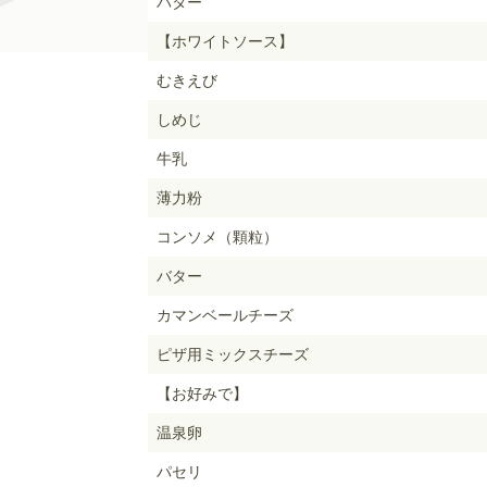
バター
【ホワイトソース】
むきえび
しめじ
牛乳
薄力粉
コンソメ（顆粒）
バター
カマンベールチーズ
ピザ用ミックスチーズ
【お好みで】
温泉卵
パセリ