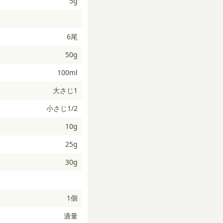
5g
6尾
50g
100ml
大さじ1
小さじ1/2
10g
25g
30g
1個
適量