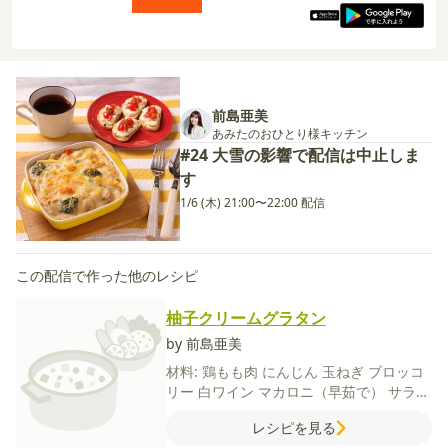
前島亜美
あみたのおひとり様キッチン
#24 大雪の影響で配信は中止しま
す
1/6 (木) 21:00〜22:00 配信
この配信で作った他のレシピ
柚子クリームグラタン
by 前島亜美
材料:
鶏もも肉
にんじん
玉ねぎ
ブロッコ
リー
白ワイン
マカロニ（早茹で）
サラダ
油
薄力粉
牛乳
コンソメ顆粒
柚子
ピザ用
レシピを見る
チーズ