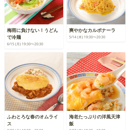
梅雨に負けない！うどん
爽やかなカルボナーラ
で冷麺
5/14 (木) 19:30〜20:30
6/15 (月) 19:30〜20:30
ふわとろな春のオムライ
海老たっぷりの洋風天津
ス
飯