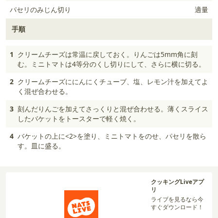
パセリのみじん切り
適量
手順
1
クリームチーズは常温に戻しておく。りんごは5mm角に刻
む。ミニトマトは4等分のくし切りにして、さらに横に切る。
2
クリームチーズににんにくチューブ、塩、レモン汁を加えてよ
く混ぜ合わせる。
3
刻んだりんごを加えてさっくりと混ぜ合わせる。薄くスライス
したバケットをトースターで軽く焼く。
4
バケットの上に<2>を塗り、ミニトマトをのせ、パセリを散ら
す。皿に盛る。
クッキングLiveアプ
リ
ライブを見るなら今
すぐダウンロード！