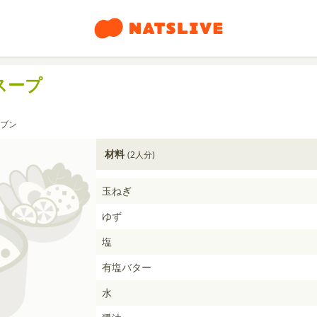
スープ
ブン
材料
(2人分)
玉ねぎ
ゆず
塩
有塩バター
水