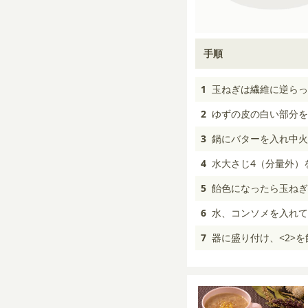
手順
1
玉ねぎは繊維に逆らっ
2
ゆずの皮の白い部分を
3
鍋にバターを入れ中火
4
水大さじ4（分量外）
5
飴色になったら玉ねぎ
6
水、コンソメを入れて
7
器に盛り付け、<2>を