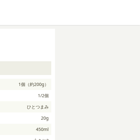
1個（約200g）
1/2個
ひとつまみ
20g
450ml