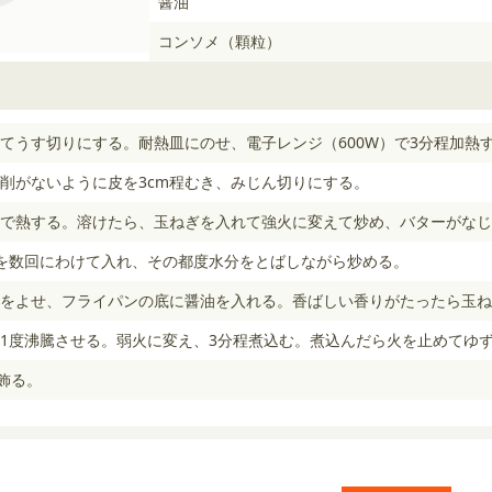
醤油
コンソメ（顆粒）
てうす切りにする。耐熱皿にのせ、電子レンジ（600W）で3分程加熱
削がないように皮を3cm程むき、みじん切りにする。
で熱する。溶けたら、玉ねぎを入れて強火に変えて炒め、バターがなじ
を数回にわけて入れ、その都度水分をとばしながら炒める。
をよせ、フライパンの底に醤油を入れる。香ばしい香りがたったら玉ね
1度沸騰させる。弱火に変え、3分程煮込む。煮込んだら火を止めてゆ
飾る。