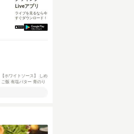
Liveアプリ
ライブを見るなら今
すぐダウンロード！
糖
【ホワイトソース】
しめ
】
ご飯
有塩バター
青のり