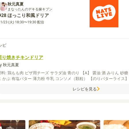
秋元真夏
まなったんのデキる嫁キブン
#28 ほっこり和風ドリア
11/23 (火) 18:30〜19:30 配信
シピ
照り焼きチキンドリア
by 秋元真夏
材料:
鶏もも肉
ピザ用チーズ
サラダ油
青のり
【A】
醤油
酒
みりん
砂
じ
かぶ
有塩バター
薄力粉
牛乳
コンソメ（顆粒）
【のりバターライス
レシピを見る