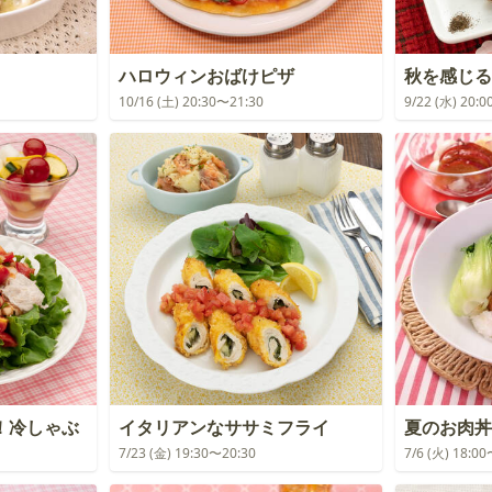
ハロウィンおばけピザ
秋を感じる
10/16 (土) 20:30〜21:30
9/22 (水) 20:
！冷しゃぶ
イタリアンなササミフライ
夏のお肉丼
7/23 (金) 19:30〜20:30
7/6 (火) 18:0