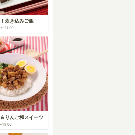
！炊き込みご飯
00〜21:00
＆りんご和スイーツ
0〜19:00