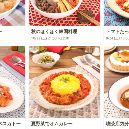
ー
秋のほくほく韓国料理
トマトたっ
10/22 (土) 21:30〜22:30
9/24 (土) 18:
ペスカトー
夏野菜でオムカレー
喫茶店気分