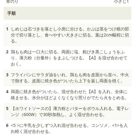
青のり
小さじ1
手順
1
しめじは石づきを落とし小房に分ける。かぶは茎をつけ根の部
分で切り落とし、食べやすい大きさに切る。葉は2cm幅程に切
る。
2
鶏もも肉は一口大に切る。両面に塩、粗びき黒こしょうをふ
り、薄力粉（分量外）をまぶしつける。【A】を混ぜ合わせて
おく。
3
フライパンにサラダ油をいれ、鶏もも肉を皮面から並べ、中火
で熱する。皮面に焼き色がついたら上下を返し両面を焼く。
4
両面に焼き色がついたら、混ぜ合わせた【A】を入れ、全体に
絡ませる。水分がほどよくなくなり照りがでたら火をとめる。
5
【ホワイトソースの】薄力粉とバターをボウル入れる。電子レ
ンジ（600W）で30秒加熱し、よく混ぜ合わせる。
6
<5 >に牛乳を少しずつ入れ混ぜ合わせる。コンソメ、<1>を入
れ軽く混ぜ合わせる。