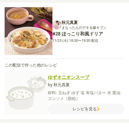
秋元真夏
まなったんのデキる嫁キブン
#28 ほっこり和風ドリア
11/23 (火) 18:30〜19:30 配信
この配信で作った他のレシピ
ゆずオニオンスープ
by 秋元真夏
材料:
玉ねぎ
ゆず
塩
有塩バター
水
醤油
コンソメ（顆粒）
レシピを見る