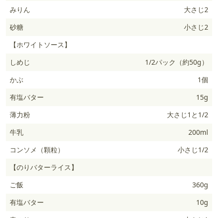
みりん
大さじ2
砂糖
小さじ2
【ホワイトソース】
しめじ
1/2パック（約50g）
かぶ
1個
有塩バター
15g
薄力粉
大さじ1と1/2
牛乳
200ml
コンソメ（顆粒）
小さじ1/2
【のりバターライス】
ご飯
360g
有塩バター
10g