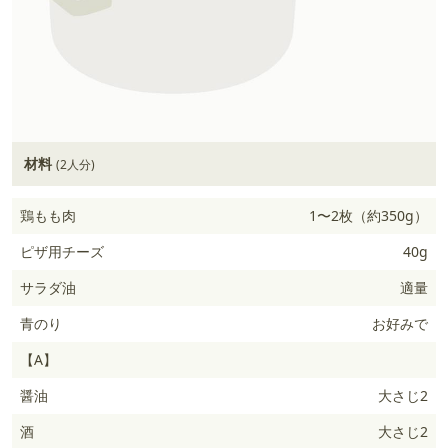
材料
(2人分)
鶏もも肉
1〜2枚（約350g）
ピザ用チーズ
40g
サラダ油
適量
青のり
お好みで
【A】
醤油
大さじ2
酒
大さじ2