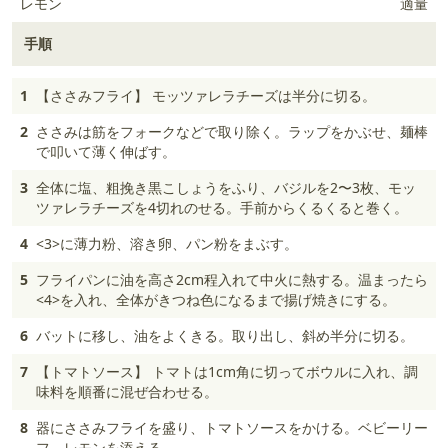
レモン
適量
手順
1
【ささみフライ】 モッツァレラチーズは半分に切る。
2
ささみは筋をフォークなどで取り除く。ラップをかぶせ、麺棒
で叩いて薄く伸ばす。
3
全体に塩、粗挽き黒こしょうをふり、バジルを2〜3枚、モッ
ツァレラチーズを4切れのせる。手前からくるくると巻く。
4
<3>に薄力粉、溶き卵、パン粉をまぶす。
5
フライパンに油を高さ2cm程入れて中火に熱する。温まったら
<4>を入れ、全体がきつね色になるまで揚げ焼きにする。
6
バットに移し、油をよくきる。取り出し、斜め半分に切る。
7
【トマトソース】 トマトは1cm角に切ってボウルに入れ、調
味料を順番に混ぜ合わせる。
8
器にささみフライを盛り、トマトソースをかける。ベビーリー
フ、レモンを添える。