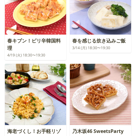
春キブン！ピリ辛韓国料
春を感じる炊き込みご飯
理
3/14 (月) 18:30〜19:30
4/19 (火) 18:30〜19:30
海老づくし！お手軽リゾ
乃木坂46 SweetsParty