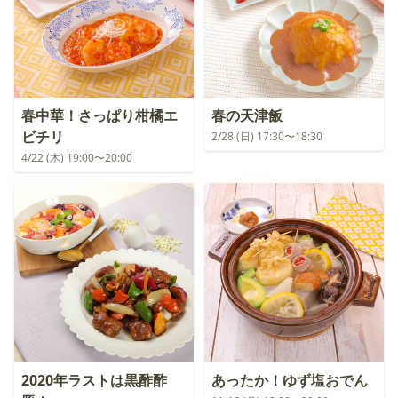
春中華！さっぱり柑橘エ
春の天津飯
ビチリ
2/28 (日) 17:30〜18:30
4/22 (木) 19:00〜20:00
2020年ラストは黒酢酢
あったか！ゆず塩おでん