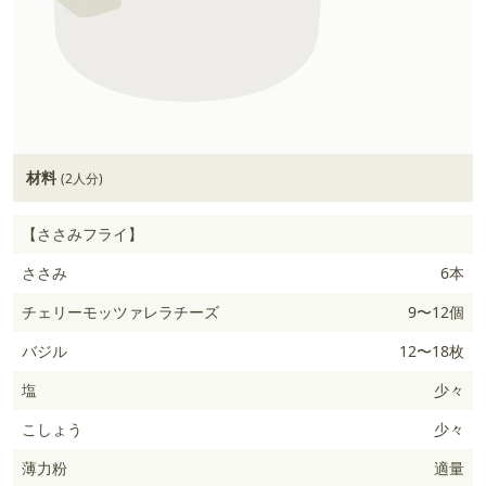
材料
(2人分)
【ささみフライ】
ささみ
6本
チェリーモッツァレラチーズ
9〜12個
バジル
12〜18枚
塩
少々
こしょう
少々
薄力粉
適量