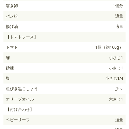
溶き卵
1個分
パン粉
適量
揚げ油
適量
【トマトソース】
トマト
1個（約160g）
酢
小さじ1
砂糖
小さじ1
塩
小さじ1/4
粗びき黒こしょう
少々
オリーブオイル
大さじ1
【付け合わせ】
ベビーリーフ
適量