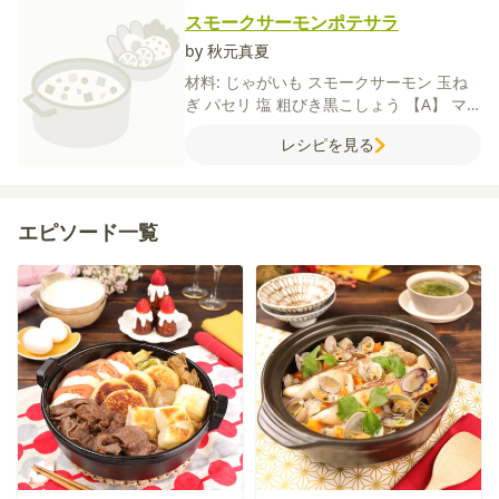
スモークサーモンポテサラ
by 秋元真夏
材料:
じゃがいも
スモークサーモン
玉ね
ぎ
パセリ
塩
粗びき黒こしょう
【A】
マ
ヨネーズ
酢
粒マスタード
レシピを見る
エピソード一覧