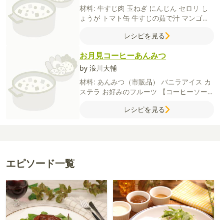
材料:
牛すじ肉
玉ねぎ
にんじん
セロリ
し
ょうが
トマト缶
牛すじの茹で汁
マンゴー
（冷凍）
カレールウ
塩
粗びき黒こしょう
レシピを見る
【A】
牛すじ
長ねぎの青い部分
しょうが
お月見コーヒーあんみつ
by 浪川大輔
材料:
あんみつ（市販品）
バニラアイス
カ
ステラ
お好みのフルーツ
【コーヒーソー
ス】
インスタントコーヒー
水
砂糖
片栗粉
レシピを見る
エピソード一覧