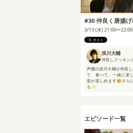
#30 仲良く唐揚
3/13 (水) 21:00〜22:
浪川大輔
仲良しクッキン
声優の浪川大輔が仲良し
て、食べて、一緒に楽し
姿が楽しめます😊さら
も✨
エピソード一覧