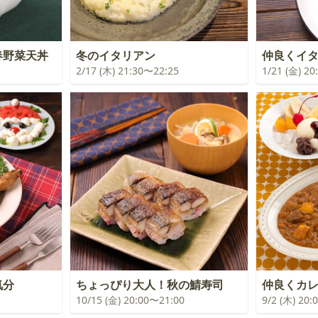
春野菜天丼
冬のイタリアン
仲良くイ
2/17 (木) 21:30〜22:25
1/21 (金) 2
気分
ちょっぴり大人！秋の鯖寿司
仲良くカ
10/15 (金) 20:00〜21:00
9/2 (木) 20