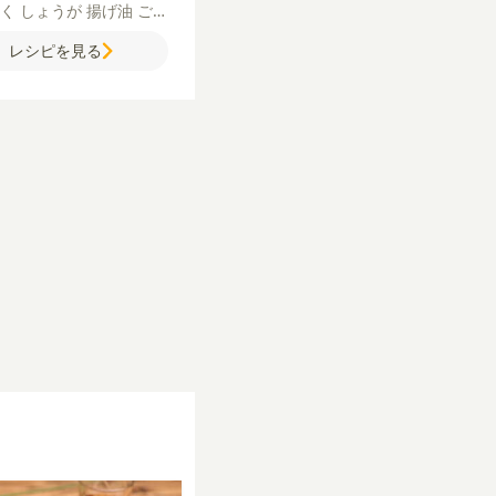
にく
しょうが
揚げ油
ごま
麹（液体）
白だし
塩
薄
レシピを見る
片栗粉
【おかかしょうゆ
】
マヨネーズ
しょうゆ
お
かつお節）