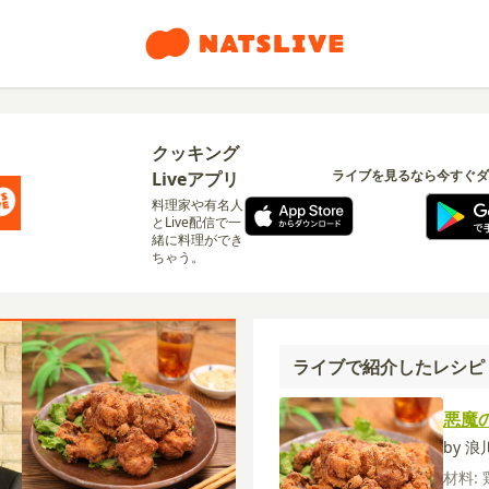
クッキング
ライブを見るなら今すぐダ
Liveアプリ
料理家や有名人
とLive配信で一
緒に料理ができ
ちゃう。
ライブで紹介したレシピ
悪魔
by 
材料: