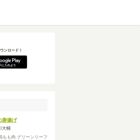
ウンロード！
の唐揚げ
浪川大輔
鶏もも肉
グリーンリーフ