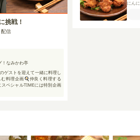
にん
油
塩
力粉
げに挑戦！
マヨ
かか（
00 配信
グ！なみかわ亭
のゲストを迎えて一緒に料理し
む料理企画🍳仲良く料理する
にスペシャルTIMEには特別企画