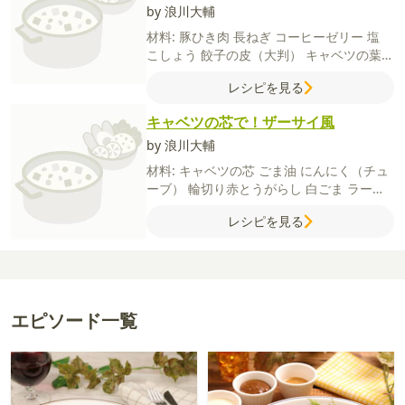
by 浪川大輔
材料:
豚ひき肉
長ねぎ
コーヒーゼリー
塩
こしょう
餃子の皮（大判）
キャベツの葉
水
【A】
しょうが（チューブ）
しょうゆ
レシピを見る
酒
砂糖
ごま油
鶏がらスープの素
【大葉の
小籠包】
大葉
【ペペロンチーノ小籠包】
キャベツの芯で！ザーサイ風
にんにく
輪切りとうがらし
一味唐辛子
【つけダレ】
by 浪川大輔
しょうが
黒酢または酢しょう
ゆ
材料:
キャベツの芯
ごま油
にんにく（チュ
ーブ）
輪切り赤とうがらし
白ごま
ラー油
【A】
砂糖
しょうゆ
鶏がらスープの素
レシピを見る
エピソード一覧