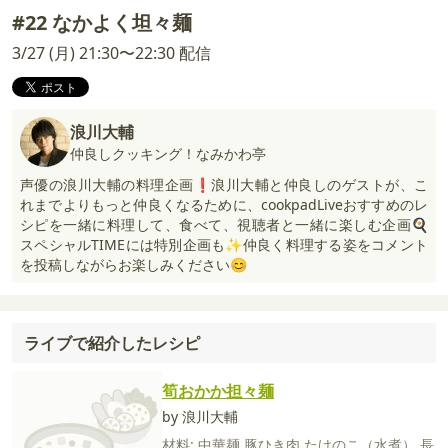
#22 なかよく坦々麺
3/27 (月) 21:30〜22:30 配信
浪川大輔
仲良しクッキング！なみかわ亭
声優の浪川大輔の料理企画❗浪川大輔と仲良しのゲストが、こ
れまでよりもっと仲良くなるために、cookpadLiveおすすめのレ
シピを一緒に料理して、食べて、視聴者と一緒に楽しむ企画🍳
スペシャルTIMEには特別企画も✨仲良く料理する姿をコメント
を投稿しながらお楽しみください😊
ライブで紹介したレシピ
筍おかか担々麺
by 浪川大輔
材料:
中華麺
豚ひき肉
たけのこ（水煮）
長