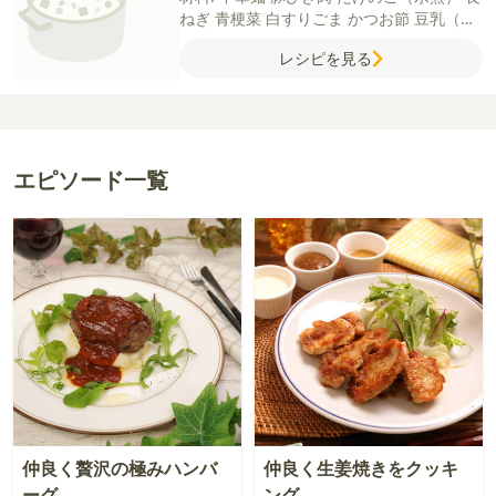
ねぎ
青梗菜
白すりごま
かつお節
豆乳（ま
たは牛乳）
ラー油
【A】
水
しょうゆ
鶏が
レシピを見る
らスープ（顆粒）
白すりごま
【B】
味噌
酒
ごま油
砂糖
にんにく（すりおろし）
し
ょうが（すりおろし）
豆板醤
エピソード一覧
仲良く贅沢の極みハンバ
仲良く生姜焼きをクッキ
ーグ
ング