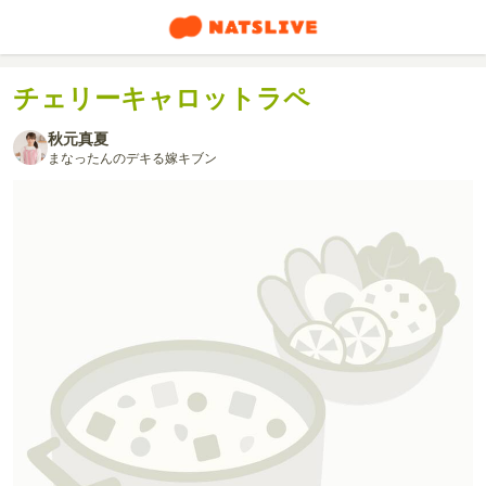
チェリーキャロットラペ
秋元真夏
まなったんのデキる嫁キブン