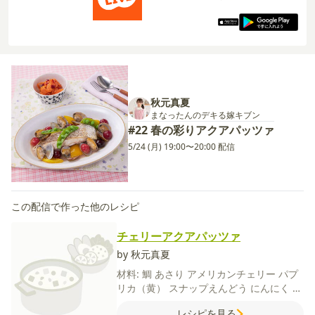
秋元真夏
まなったんのデキる嫁キブン
#22 春の彩りアクアパッツァ
5/24 (月) 19:00〜20:00 配信
この配信で作った他のレシピ
チェリーアクアパッツァ
by 秋元真夏
材料:
鯛
あさり
アメリカンチェリー
パプ
リカ（黄）
スナップえんどう
にんにく
白
ワイン
水
ローリエ
塩
粗びき黒こしょう
レシピを見る