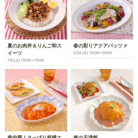
夏のお肉丼＆りんご和ス
春の彩りアクアパッツァ
イーツ
5/24 (月) 19:00〜20:00
7/6 (火) 18:00〜19:00
春中華！さっぱり柑橘エ
春の天津飯