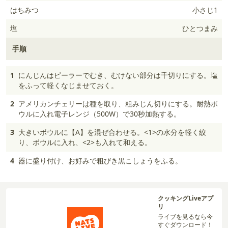
はちみつ
小さじ1
塩
ひとつまみ
手順
1
にんじんはピーラーでむき、むけない部分は千切りにする。塩
をふって軽くなじませておく。
2
アメリカンチェリーは種を取り、粗みじん切りにする。耐熱ボ
ウルに入れ電子レンジ（500W）で30秒加熱する。
3
大きいボウルに【A】を混ぜ合わせる。<1>の水分を軽く絞
り、ボウルに入れ、<2>も入れて和える。
4
器に盛り付け、お好みで粗びき黒こしょうをふる。
クッキングLiveアプ
リ
ライブを見るなら今
すぐダウンロード！