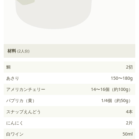
材料
(2人分)
鯛
2切
あさり
150〜180g
アメリカンチェリー
14〜16個（約100g）
パプリカ（黄）
1/4個（約50g）
スナップえんどう
4本
にんにく
2片
白ワイン
50ml