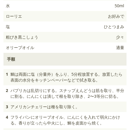
水
50ml
ローリエ
お好みで
塩
ひとつまみ
粗びき黒こしょう
少々
オリーブオイル
適量
手順
1
鯛は両面に塩（分量外）をふり、5分程放置する。放置したら
表面の水分をキッチンペーパーなどで拭き取る。
2
パプリカは乱切りにする。スナップえんどうは筋を取り、半分
に割る。にんにくは潰して根を取り除き、2〜3等分に切る。
3
アメリカンチェリーは種を取り除く。
4
フライパンにオリーブオイル、にんにくを入れて弱火にかけ
る。香りが立ったら中火にし、鯛を皮面から焼く。