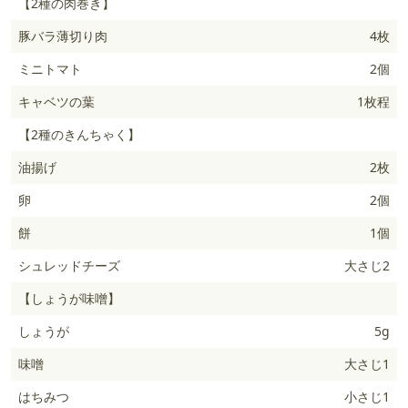
【2種の肉巻き】
豚バラ薄切り肉
4枚
ミニトマト
2個
キャベツの葉
1枚程
【2種のきんちゃく】
油揚げ
2枚
卵
2個
餅
1個
シュレッドチーズ
大さじ2
【しょうが味噌】
しょうが
5g
味噌
大さじ1
はちみつ
小さじ1