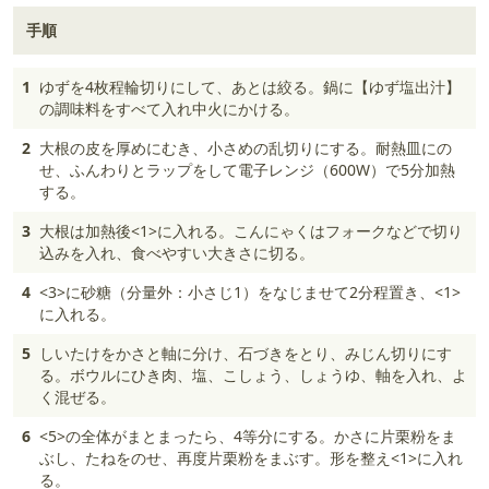
手順
1
ゆずを4枚程輪切りにして、あとは絞る。鍋に【ゆず塩出汁】
の調味料をすべて入れ中火にかける。
2
大根の皮を厚めにむき、小さめの乱切りにする。耐熱皿にの
せ、ふんわりとラップをして電子レンジ（600W）で5分加熱
する。
3
大根は加熱後<1>に入れる。こんにゃくはフォークなどで切り
込みを入れ、食べやすい大きさに切る。
4
<3>に砂糖（分量外：小さじ1）をなじませて2分程置き、<1>
に入れる。
5
しいたけをかさと軸に分け、石づきをとり、みじん切りにす
る。ボウルにひき肉、塩、こしょう、しょうゆ、軸を入れ、よ
く混ぜる。
6
<5>の全体がまとまったら、4等分にする。かさに片栗粉をま
ぶし、たねをのせ、再度片栗粉をまぶす。形を整え<1>に入れ
る。