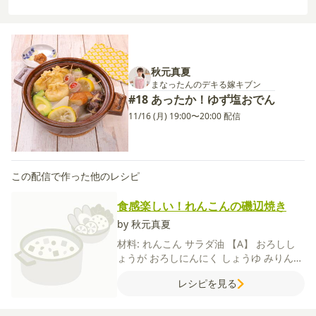
秋元真夏
まなったんのデキる嫁キブン
#18 あったか！ゆず塩おでん
11/16 (月) 19:00〜20:00 配信
この配信で作った他のレシピ
食感楽しい！れんこんの磯辺焼き
by 秋元真夏
材料:
れんこん
サラダ油
【A】
おろしし
ょうが
おろしにんにく
しょうゆ
みりん
塩
こしょう
【B】
片栗粉
青のり
レシピを見る