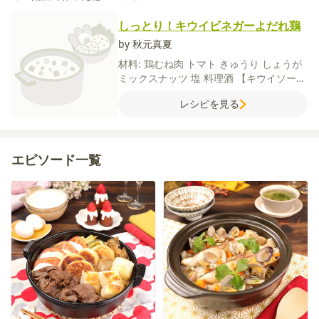
しっとり！キウイビネガーよだれ鶏
by 秋元真夏
材料:
鶏むね肉
トマト
きゅうり
しょうが
ミックスナッツ
塩
料理酒
【キウイソー
ス】
キウイ
酢
砂糖
【よだれ鶏ソース】
レシピを見る
しょうゆ
酢
ごま油
砂糖
ラー油
エピソード一覧