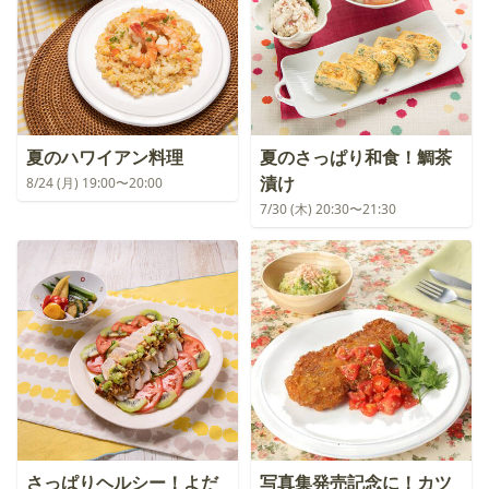
夏のハワイアン料理
夏のさっぱり和食！鯛茶
漬け
8/24 (月) 19:00〜20:00
7/30 (木) 20:30〜21:30
さっぱりヘルシー！よだ
写真集発売記念に！カツ