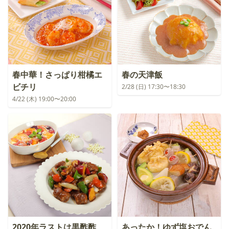
春中華！さっぱり柑橘エ
春の天津飯
ビチリ
2/28 (日) 17:30〜18:30
4/22 (木) 19:00〜20:00
2020年ラストは黒酢酢
あったか！ゆず塩おでん