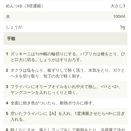
めんつゆ（3倍濃縮）
大さじ3
水
100ml
しょうが
5g
手順
1
ズッキーニは1cm幅の輪切りにする。パプリカは種をとり、ひ
と口大に切る。しょうがはすりおろす。
2
オクラは塩をふり、板ずりして軽く洗う。水気をとり、ガクと
ヘタを切り取り、包丁の先で軽く刺す。
3
フライパンにオリーブオイルをいれ中火で熱し、<1>と<2>、
ヤングコーンを入れじっくりと焼く。
4
全面に焼き色がついたら、耐熱ボウルに移す。
5
空いたフライパンに【A】を入れ、1度沸騰させたら<4>に注ぎ
入れる。
6
軽くなじませ、落としラップをして粗熱をとり、冷蔵庫で冷や