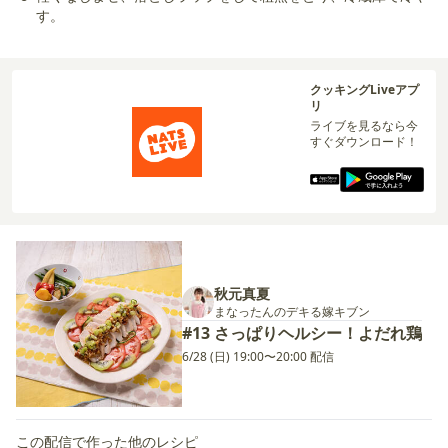
す。
クッキングLiveアプ
リ
ライブを見るなら今
すぐダウンロード！
秋元真夏
まなったんのデキる嫁キブン
#13 さっぱりヘルシー！よだれ鶏
6/28 (日) 19:00〜20:00 配信
この配信で作った他のレシピ