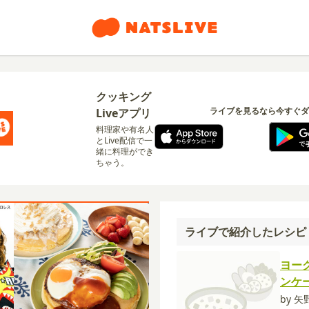
クッキング
ライブを見るなら今すぐダ
Liveアプリ
料理家や有名人
とLive配信で一
緒に料理ができ
ちゃう。
ライブで紹介したレシピ
ヨー
ンケ
by 