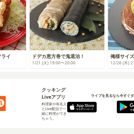
フライ
ドデカ恵方巻で鬼退治！
俺様サイ
1/21 (火) 19:00〜20:00
12/26 (木) 
クッキング
ライブを見るなら今すぐダ
Liveアプリ
料理家や有名人
とLive配信で一
緒に料理ができ
ちゃう。