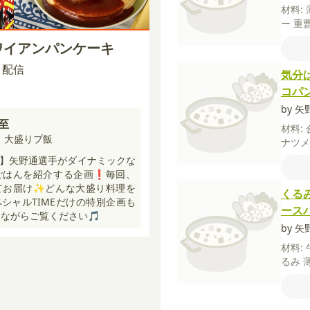
材料:
ー
重
ト
卵
ハワイアンパンケーキ
（焼く
00 配信
気分
コパ
by 
至
材料:
！大盛りプ飯
ナツ
ター
】矢野通選手がダイナミックな
グ】
ごはんを紹介する企画❗毎回、
ス
ベ
てお届け✨どんな大盛り料理を
くる
【A】
シャルTIMEだけの特別企画も
ース
水
し
しながらご覧ください🎵
by 
材料:
るみ
【ト
いち
コレ