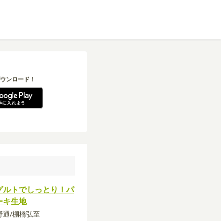
ウンロード！
グルトでしっとり！パ
ーキ生地
矢野通/棚橋弘至