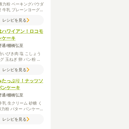
薄力粉
ベーキングパウダ
曹
牛乳
プレーンヨーグル
砂糖
塩
バター
バター
レシピを見る
用）
はハワイアン！ロコモ
ンケーキ
矢野通/棚橋弘至
合いびき肉
塩
こしょう
メグ
玉ねぎ
卵
パン粉
バ
パンケーキ
【トッピン
レシピを見る
卵
トマト
アボカド
レタ
ビーリーフ
マヨネーズ
みたっぷり！ナッツソ
ケチャップ
中濃ソース
パンケーキ
ょうゆ
砂糖
矢野通/棚橋弘至
牛乳
生クリーム
砂糖
く
薄力粉
バター
パンケーキ
ッピング】
くるみ
バナナ
レシピを見る
ご
メイプルシロップ
チョ
ートソース
ホイップクリ