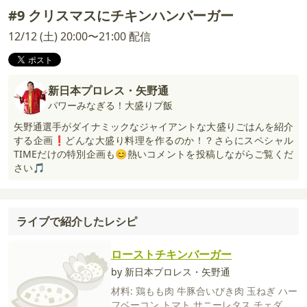
#9 クリスマスにチキンハンバーガー
12/12 (土) 20:00〜21:00 配信
新日本プロレス・矢野通
パワーみなぎる！大盛りプ飯
矢野通選手がダイナミックなジャイアントな大盛りごはんを紹介
する企画❗どんな大盛り料理を作るのか！？さらにスペシャル
TIMEだけの特別企画も😊熱いコメントを投稿しながらご覧くだ
さい🎵
ライブで紹介したレシピ
ローストチキンバーガー
by 新日本プロレス・矢野通
材料:
鶏もも肉
牛豚合いびき肉
玉ねぎ
ハー
フベーコン
トマト
サニーレタス
チェダー