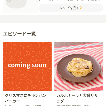
チーズ
サラダ油
酒
バーガーバンズ
フライ
レシピを見る
ドポテト
【A】
中濃ソース
ケチャップ
酒
はちみつ
おろししょうが
おろしにんにく
【B】
パン粉
片栗粉
牛乳
こしょう
【シー
ザーソース】
マヨネーズ
牛乳
粉チーズ
お
ろしにんにく
粗びき黒こしょう
エピソード一覧
クリスマスにチキンハン
カルボナーラと大盛りサ
バーガー
ラダ