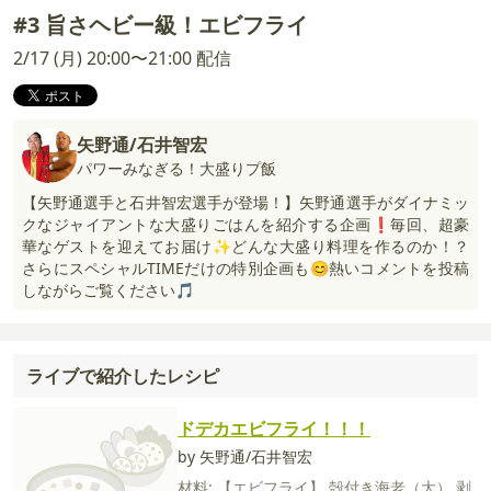
#3 旨さヘビー級！エビフライ
2/17 (月) 20:00〜21:00 配信
矢野通/石井智宏
パワーみなぎる！大盛りプ飯
【矢野通選手と石井智宏選手が登場！】矢野通選手がダイナミッ
クなジャイアントな大盛りごはんを紹介する企画❗毎回、超豪
華なゲストを迎えてお届け✨どんな大盛り料理を作るのか！？
さらにスペシャルTIMEだけの特別企画も😊熱いコメントを投稿
しながらご覧ください🎵
ライブで紹介したレシピ
ドデカエビフライ！！！
by 矢野通/石井智宏
材料:
【エビフライ】
殻付き海老（大）
剥