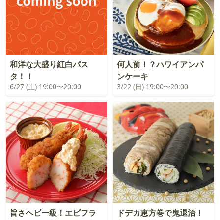
和洋な大盛り紅白パス
何人前！？ハワイアンパ
タ！！
ンケーキ
6/27 (土) 19:00〜20:00
3/22 (日) 19:00〜20:00
旨さヘビー級！エビフラ
ドデカ恵方巻で鬼退治！