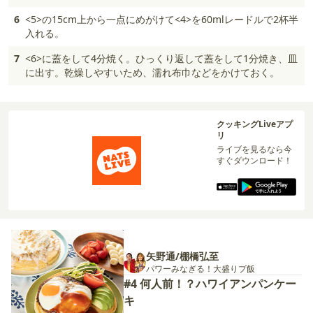
6
<5>の15cm上から一点にめがけて<4>を60mlレードルで2杯半
入れる。
7
<6>に蓋をして4分焼く。ひっくり返して蓋をして1分焼き、皿
に出す。乾燥しやすいため、濡れ布巾などをかけておく。
クッキングLiveアプ
リ
ライブを見るなら今
すぐダウンロード！
矢野通/棚橋弘至
パワーみなぎる！大盛りプ飯
#4 何人前！？ハワイアンパンケー
キ