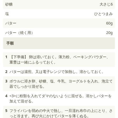
砂糖
大さじ6
塩
ひとつまみ
バター
60g
バター（焼く用）
20g
手順
1
【下準備】 卵は溶いておく。薄力粉、ベーキングパウダー、
重曹は一緒にふるっておく。
2
バターは湯煎、又は電子レンジで加熱し、溶かしておく。
3
ボウルに溶き卵、砂糖、塩、牛乳、ヨーグルトを入れ、泡立て
器でしっかり混ぜる。
4
<3>に粉類を入れてダマのないように混ぜる。溶かしバターを
加えて混ぜる。
5
フライパンを弱めの中火で熱し、一旦濡れ布巾の上にとり、さ
っと冷ます。再び火にかけてバターを薄くぬる。