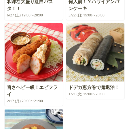
和洋な大盛り紅白パス
何人前！？ハワイアンパ
タ！！
ンケーキ
6/27 (土) 19:00〜20:00
3/22 (日) 19:00〜20:00
旨さヘビー級！エビフラ
ドデカ恵方巻で鬼退治！
イ
1/21 (火) 19:00〜20:00
2/17 (月) 20:00〜21:00