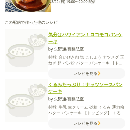
3/22 (日) 19:00〜20:00 配信
この配信で作った他のレシピ
気分はハワイアン！ロコモコパンケ
ーキ
by 矢野通/棚橋弘至
材料:
合いびき肉
塩
こしょう
ナツメグ
玉
ねぎ
卵
パン粉
バター
パンケーキ
【トッ
ピング】
卵
トマト
アボカド
レタス
ベビ
レシピを見る
ーリーフ
マヨネーズ
【A】
ケチャップ
中
濃ソース
水
しょうゆ
砂糖
くるみたっぷり！ナッツソースパン
ケーキ
by 矢野通/棚橋弘至
材料:
牛乳
生クリーム
砂糖
くるみ
薄力粉
バター
パンケーキ
【トッピング】
くるみ
バナナ
いちご
メイプルシロップ
チョコレ
レシピを見る
ートソース
ホイップクリーム