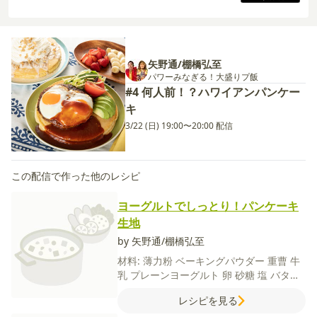
矢野通/棚橋弘至
パワーみなぎる！大盛りプ飯
#4 何人前！？ハワイアンパンケー
キ
3/22 (日) 19:00〜20:00 配信
この配信で作った他のレシピ
ヨーグルトでしっとり！パンケーキ
生地
by 矢野通/棚橋弘至
材料:
薄力粉
ベーキングパウダー
重曹
牛
乳
プレーンヨーグルト
卵
砂糖
塩
バター
バター（焼く用）
レシピを見る