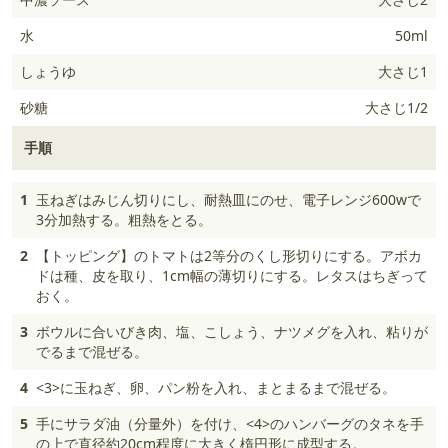
水
50ml
しょうゆ
大さじ1
砂糖
大さじ1/2
手順
1
玉ねぎはみじん切りにし、耐熱皿にのせ、電子レンジ600wで
3分加熱する。粗熱をとる。
2
【トッピング】のトマトは2等分のくし形切りにする。アボカ
ドは種、皮を取り、1cm幅の薄切りにする。レタスはちぎって
おく。
3
ボウルに合いびき肉、塩、こしょう、ナツメグを入れ、粘りが
でるまで混ぜる。
4
<3>に玉ねぎ、卵、パン粉を入れ、まとまるまで混ぜる。
5
手にサラダ油（分量外）を付け、<4>のハンバーグのタネを手
の上で直径約20cm程度に大きく楕円形に成型する。