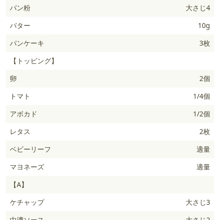
パン粉
大さじ4
バター
10g
パンケーキ
3枚
【トッピング】
卵
2個
トマト
1/4個
アボカド
1/2個
レタス
2枚
ベビーリーフ
適量
マヨネーズ
適量
【A】
ケチャップ
大さじ3
中濃ソース
大さじ2