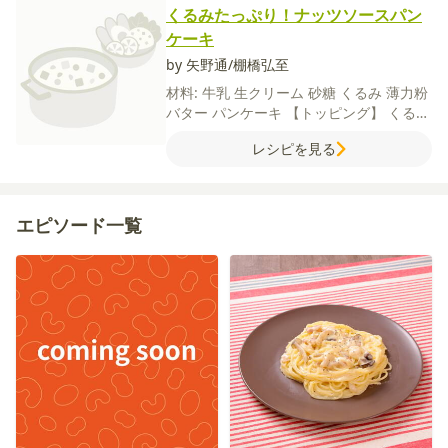
くるみたっぷり！ナッツソースパン
ケーキ
by 矢野通/棚橋弘至
材料:
牛乳
生クリーム
砂糖
くるみ
薄力粉
バター
パンケーキ
【トッピング】
くるみ
バナナ
いちご
メイプルシロップ
チョコレ
レシピを見る
ートソース
ホイップクリーム
エピソード一覧