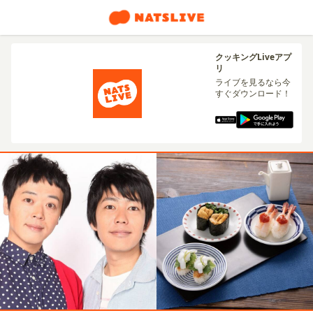
クッキングLiveアプ
リ
ライブを見るなら今
すぐダウンロード！