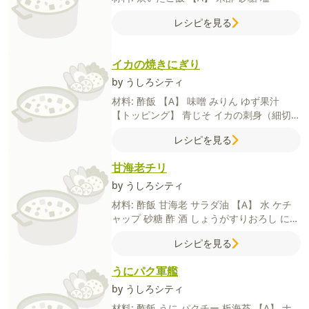
レシピを見る
イカの焼きにぎり
by うしろシティ
材料:
酢飯
【A】
味噌
みりん
ゆず果汁
【トッピング】
青じそ
イカの刺身（細切
り）
レシピを見る
甘海老チリ
by うしろシティ
材料:
酢飯
甘海老
サラダ油
【A】
水
ケチ
ャップ
砂糖
酢
酒
しょうがすりおろし
にん
にくすりおろし
豆板醤（お好みで）
【水溶
レシピを見る
き片栗粉】
片栗粉
水
うにパク軍艦
by うしろシティ
材料:
酢飯
うに
パクチー
板海苔
【A】
ナ