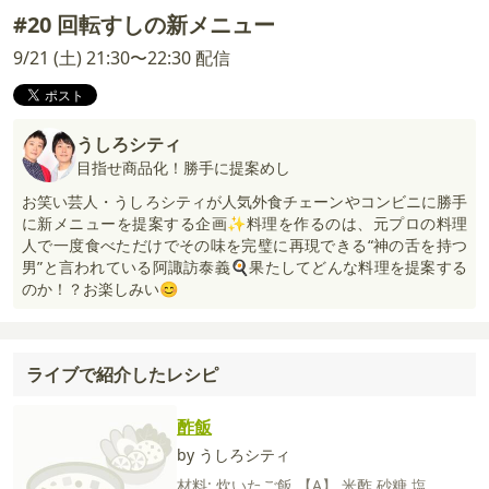
#20 回転すしの新メニュー
9/21 (土) 21:30〜22:30 配信
うしろシティ
目指せ商品化！勝手に提案めし
お笑い芸人・うしろシティが人気外食チェーンやコンビニに勝手
に新メニューを提案する企画✨料理を作るのは、元プロの料理
人で一度食べただけでその味を完璧に再現できる“神の舌を持つ
男”と言われている阿諏訪泰義🍳果たしてどんな料理を提案する
のか！？お楽しみい😊
ライブで紹介したレシピ
酢飯
by うしろシティ
材料:
炊いたご飯
【A】
米酢
砂糖
塩