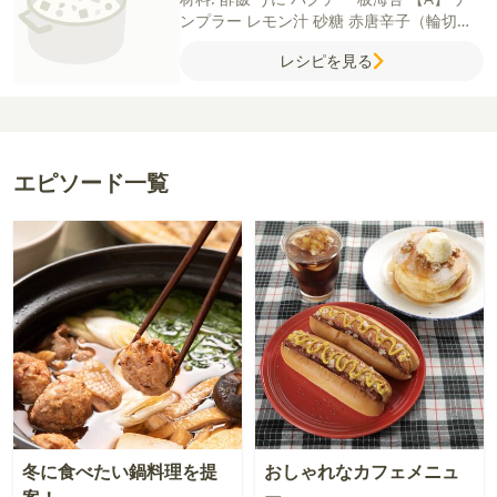
ンプラー
レモン汁
砂糖
赤唐辛子（輪切
り）
レシピを見る
エピソード一覧
冬に食べたい鍋料理を提
おしゃれなカフェメニュ