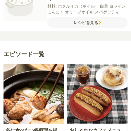
材料:
ホタルイカ（ボイル）
白菜
白ワイン
にんにく
オリーブオイル
スパゲッティ
【A】
生クリーム
（45％以上）
牛乳
粉チ
レシピを見る
ーズ
塩
ブラックペッパー
しょうゆ
卵黄
【飾り付け】
粉チーズ
ブラックペッパー
長ねぎ
スプラウト
小ねぎ
わさび
エピソード一覧
冬に食べたい鍋料理を提
おしゃれなカフェメニュ