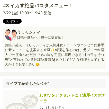
#8 イカす絶品パスタメニュー！
2/22 (金) 19:00〜19:45 配信
うしろシティ
目指せ商品化！勝手に提案めし
お笑い芸人・うしろシティが人気外食チェーンやコンビニに勝手
に新メニューを提案する企画✨料理を作るのは、元プロの料理
人で一度食べただけでその味を完璧に再現できる“神の舌を持つ
男”と言われている阿諏訪泰義🍳果たしてどんな料理を提案する
のか！？お楽しみい😊
ライブで紹介したレシピ
わさびをアクセントに！濃厚イカボナ
ーラ
by うしろシティ