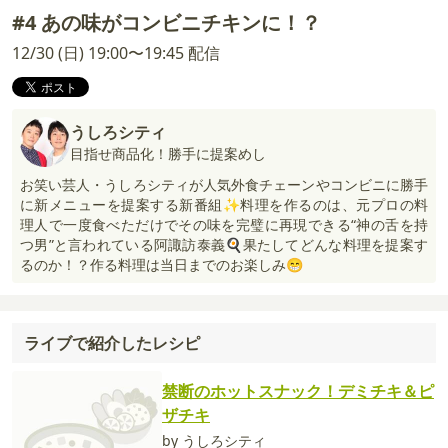
#4 あの味がコンビニチキンに！？
12/30 (日) 19:00〜19:45 配信
うしろシティ
目指せ商品化！勝手に提案めし
お笑い芸人・うしろシティが人気外食チェーンやコンビニに勝手
に新メニューを提案する新番組✨料理を作るのは、元プロの料
理人で一度食べただけでその味を完璧に再現できる“神の舌を持
つ男”と言われている阿諏訪泰義🍳果たしてどんな料理を提案す
るのか！？作る料理は当日までのお楽しみ😁
ライブで紹介したレシピ
禁断のホットスナック！デミチキ＆ピ
ザチキ
by うしろシティ