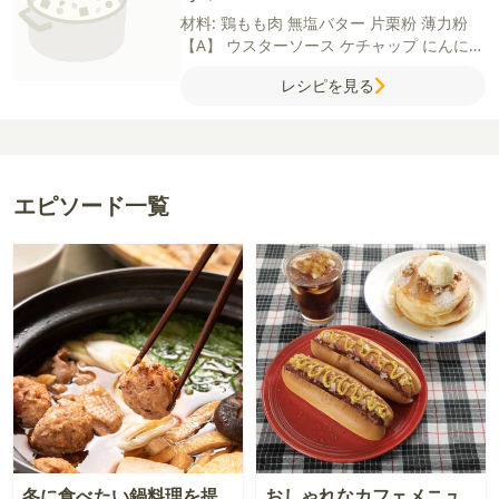
材料:
鶏もも肉
無塩バター
片栗粉
薄力粉
【A】
ウスターソース
ケチャップ
にんにく
チューブ
コンソメ
酒
【ピザチキ】
粉チー
レシピを見る
ズ
レッドチェダーチーズ
【B】
ケチャップ
コンソメ
ガーリックパウダー
エピソード一覧
冬に食べたい鍋料理を提
おしゃれなカフェメニュ