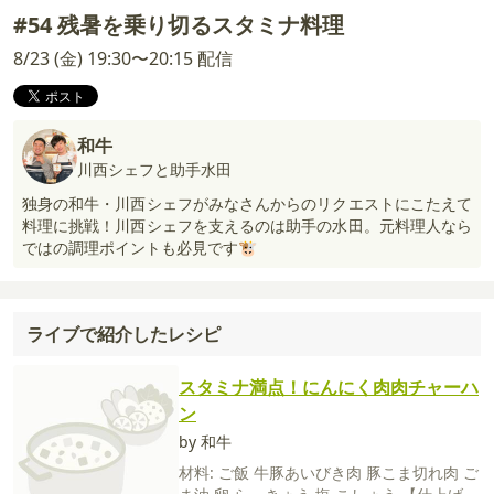
#54 残暑を乗り切るスタミナ料理
8/23 (金) 19:30〜20:15 配信
和牛
川西シェフと助手水田
独身の和牛・川西シェフがみなさんからのリクエストにこたえて
料理に挑戦！川西シェフを支えるのは助手の水田。元料理人なら
ではの調理ポイントも必見です🐮
ライブで紹介したレシピ
スタミナ満点！にんにく肉肉チャーハ
ン
by 和牛
材料:
ご飯
牛豚あいびき肉
豚こま切れ肉
ご