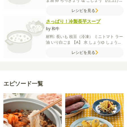
ま油
卵
らっきょう
塩
こしょう
【仕上げ
用】
長ねぎ
粗びき黒こしょう
【A】
にら
レシピを見る
にんにく
しょうゆ
らっきょうの漬け汁
さっぱり！冷製長芋スープ
by 和牛
材料:
長いも
枝豆（冷凍）
ミニトマト
ラー
油
いり白ごま
【A】
水
しょうゆ
しょうが
（チューブ）
鶏がらスープの素
酢
砂糖
レシピを見る
エピソード一覧